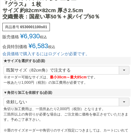
『グラス』 １枚
サイズ 約82cm×82cm 厚さ2.5cm
交織畳表：国産い草50％＋炭パイプ50％
商品番号
6530001100s01
¥
6,930
販売価格
税込
¥
6,583
会員特別価格
税込
会員価格で購入するにはログインが必要です。
★サイズを選択する
(必須)
※オーダー可能なサイズは、
最小30cm～最大85cm
です。
一枚あたり1,000円（税別）の加工費用が必要です。
▼角切り加工を依頼する
(必須)
角切り加工費用は、一箇所あたり2,000円（税別）となります。
三箇所以上の角切りが必要な場合は、ご注文後に価格を修正させていただきま
す。予めご了承下さい。
※畳のサイズオーダーや角切りのサイズ指定につきましては、カートにいれて