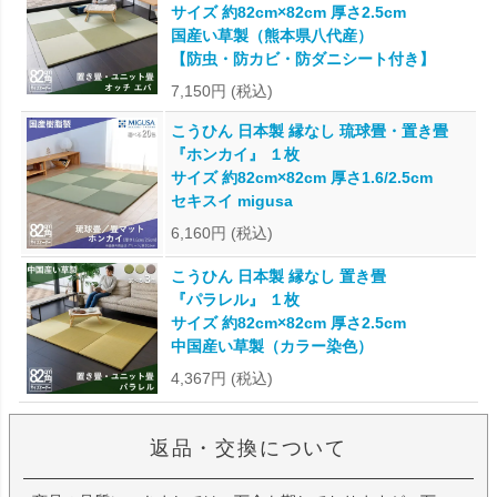
サイズ 約82cm×82cm 厚さ2.5cm
国産い草製（熊本県八代産）
【防虫・防カビ・防ダニシート付き】
7,150円
(税込)
こうひん 日本製 縁なし 琉球畳・置き畳
『ホンカイ』 １枚
サイズ 約82cm×82cm 厚さ1.6/2.5cm
セキスイ migusa
6,160円
(税込)
こうひん 日本製 縁なし 置き畳
『パラレル』 １枚
サイズ 約82cm×82cm 厚さ2.5cm
中国産い草製（カラー染色）
4,367円
(税込)
返品・交換について