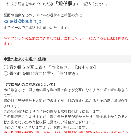
『通信欄』
ご注文手続きを進めていただき
にご記入ください。
図面や画像などのファイルの送付をご希望の方は、
kaiteki@kouhin.jp
までメールでご連絡をお願いいたします。
※オプションの金額につきましては、選択してカートに入れると自動計算され
ます。
◆畳の敷き方を選ぶ
(必須)
畳の目を交互に置く『市松敷き』 【おすすめ】
畳の目を同じ方向に置く『並び敷き』
【市松敷きのご注意点について】
市松敷きとは、同じ色の畳を畳の目の向きが交互になるように置く畳の敷き方
です。
畳の目に光が当たると影ができますが、目の向きが異なるとその影に濃淡が生
まれます。
この影の濃淡により同じ色の畳が市松模様のように見えます。
ご使用環境にもよりますが、畳に当たる光が弱かったり、畳を真上からみると
影が見えないため市松模様に見えない場合がございます。
予めご了承くださいますよう、お願い申し上げます。
※市松模様を確実に楽しみたい方は、和紙製や樹脂製置き畳の異なる色を組み