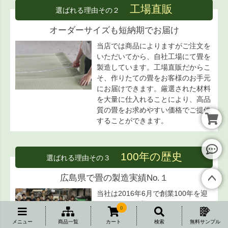
工場直販
選ばれる理由その２
オーダーサイズも短納期でお届け
当店では商品によりますがご注文を
いただいてから、自社工場にて畳を
製造しています。工場直販だからこ
そ、作りたての畳をお客様のお手元
にお届けできます。厳選された材料
を大量に仕入れることにより、高品
質の畳をお求めやすい価格でご提供
することができます。
100年の歴史
選ばれる理由その３
レビ
ュー
広島県で畳の製造実績No.１
へ
当社は2016年6月で創業100年を迎
ペー
えました。創業から毎日毎日、毎年
ジト
0
毎年、変わりつつある時代のニーズ
ップ
メニュー
商品一覧
カート
検索
無料サンプル
に応え一生懸命作り続けてまいりま
へ