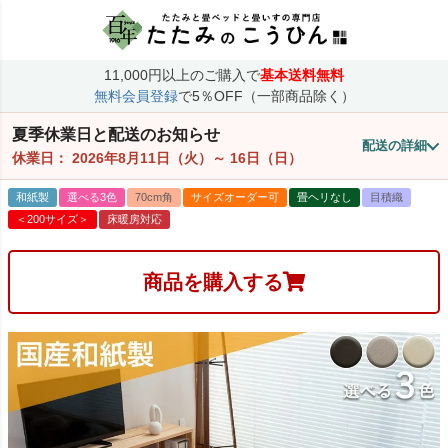
11,000円以上のご購入で
基本送料無料
無料会員登録
で5％OFF（一部商品除く）
夏季休業日と配送のお知らせ
配送の詳細
休業日：
2026年8月11日（火）
～
16日（日）
和紙製
選べる3色
70cm角
サイズオーダー可
畳ヘリなし
目積織
＜200サイズ＞
床暖房対応
商品を購入する