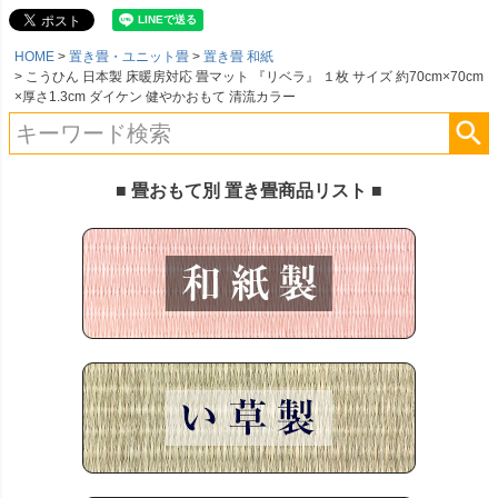
HOME
置き畳・ユニット畳
置き畳 和紙
こうひん 日本製 床暖房対応 畳マット 『リベラ』 １枚 サイズ 約70cm×70cm
×厚さ1.3cm ダイケン 健やかおもて 清流カラー
■ 畳おもて別 置き畳商品リスト ■