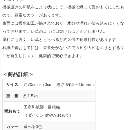
機械漉きの和紙をこより状にして、機械で織って畳おもてにしたも
ので、豊富なカラーがあります。
表面には撥水加工が施されており、水分や汚れが染み込みにくくな
っております。い草のように日焼けもほとんどしません。
摩耗にも強く、い草とくらべると約３倍の耐摩耗性があります。
和紙の畳おもてには、栄養分がないのでカビやカビをエサとするダ
ニが発生しにくく、健康的で安心できます。
＜商品詳細＞
サイズ
約70cm × 70cm 厚さ 約13～15mmm
重 量
約1.5kg
国産和紙製・目積織
畳おもて
（ダイケン 健やかおもて）
カラー
選べる3色