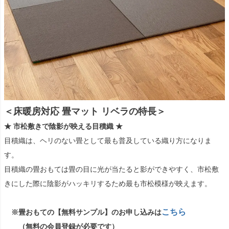
＜床暖房対応 畳マット リベラの特長＞
★ 市松敷きで陰影が映える目積織 ★
目積織は、ヘリのない畳として最も普及している織り方になりま
す。
目積織の畳おもては畳の目に光が当たると影ができやすく、市松敷
きにした際に陰影がハッキリするため最も市松模様が映えます。
こちら
※畳おもての【無料サンプル】のお申し込みは
（無料の会員登録が必要です）