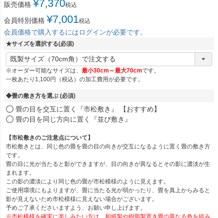
¥
7,370
販売価格
税込
¥
7,001
会員特別価格
税込
会員価格で購入するにはログインが必要です。
★サイズを選択する
(必須)
※オーダー可能なサイズは、
最小30cm～最大70cm
です。
一枚あたり1,100円（税込）の加工費用が必要です。
◆畳の敷き方を選ぶ
(必須)
畳の目を交互に置く『市松敷き』 【おすすめ】
畳の目を同じ方向に置く『並び敷き』
【市松敷きのご注意点について】
市松敷きとは、同じ色の畳を畳の目の向きが交互になるように置く畳の敷き方
です。
畳の目に光が当たると影ができますが、目の向きが異なるとその影に濃淡が生
まれます。
この影の濃淡により同じ色の畳が市松模様のように見えます。
ご使用環境にもよりますが、畳に当たる光が弱かったり、畳を真上からみると
影が見えないため市松模様に見えない場合がございます。
予めご了承くださいますよう、お願い申し上げます。
※市松模様を確実に楽しみたい方は、和紙製や樹脂製置き畳の異なる色を組み