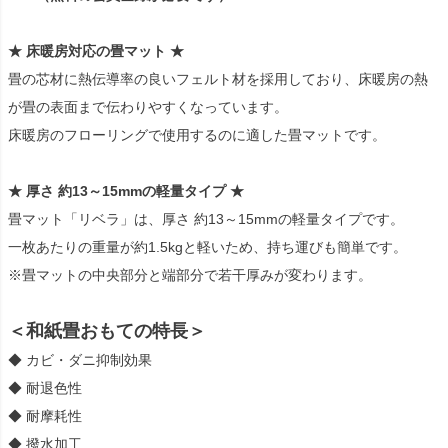
★ 床暖房対応の畳マット ★
畳の芯材に熱伝導率の良いフェルト材を採用しており、床暖房の熱
が畳の表面まで伝わりやすくなっています。
床暖房のフローリングで使用するのに適した畳マットです。
★ 厚さ 約13～15mmの軽量タイプ ★
畳マット「リベラ」は、厚さ 約13～15mmの軽量タイプです。
一枚あたりの重量が約1.5kgと軽いため、持ち運びも簡単です。
※畳マットの中央部分と端部分で若干厚みが変わります。
＜和紙畳おもての特長＞
◆ カビ・ダニ抑制効果
◆ 耐退色性
◆ 耐摩耗性
◆ 撥水加工