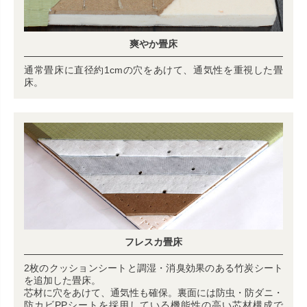
爽やか畳床
通常畳床に直径約1cmの穴をあけて、通気性を重視した畳
床。
フレスカ畳床
2枚のクッションシートと調湿・消臭効果のある竹炭シート
を追加した畳床。
芯材に穴をあけて、通気性も確保。裏面には防虫・防ダニ・
防カビPPシートを採用している機能性の高い芯材構成で