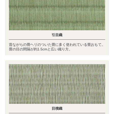
引目織
昔ながらの畳ヘリのついた畳に多く使われている畳おもて。
畳の目の間隔が約1.5cmと広い織り方。
目積織