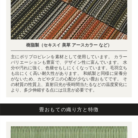
樹脂製（セキスイ 美草 アースカラー など）
主にポリプロピレンを素材として使用しています。 カラー
バリエーションも豊富で、デザイン性に富んでいます。 水
分や汚れに強く、色褪せもしにくくなっています。毛羽立ち
も出にくく高い耐久性があります。 和紙製と同様に栄養分
がないため、カビやダニの心配が少ない畳おもてです。 そ
の材質の性質上、直射日光が長時間当たるなどの温度変化に
より、多少伸縮する点には注意が必要です。
畳おもての織り方と特徴