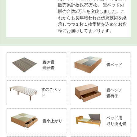
販売累計枚数25万枚、 畳ベッドの
販売台数2万台を突破しました。こ
れからも長年培われた伝統技術を継
承しつつ１枚１枚愛情を込めてお客
様にお届けしてまいります。
置き畳
畳ベッド
琉球畳
すのこベッ
畳ベンチ
ド
畳椅子
ベッド用
畳小上がり
取り換え畳