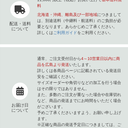
料
北海道・沖縄、離島及び一部地域
につきまして
は、別途送料（中継料・航送料）のご負担が必
配送・送料
要となります。あらかじめご了承ください。
について
詳しくは
ご利用ガイド
をご利用ください。
通常、ご注文受付日から
4～10営業日以内に商
品を広島より発送
いたします。
詳しくは各商品ページに記載されている発送目
安をご確認ください。
サイズオーダーや角切りなどの加工を行う場合
はその限りではありません。
また、多数のご注文が重なった場合や在庫切れ
など、商品の発送までにお時間をいただく場合
お届け日
がございます。
について
予めご了承くださいますよう、お願い申し上げ
ます。
※正確な商品の発送予定日につきましては、ご