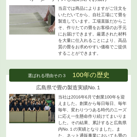
当店では商品によりますがご注文を
いただいてから、自社工場にて畳を
製造しています。工場直販だからこ
そ、作りたての畳をお客様のお手元
にお届けできます。厳選された材料
を大量に仕入れることにより、高品
質の畳をお求めやすい価格でご提供
することができます。
100年の歴史
選ばれる理由その３
広島県で畳の製造実績No.１
当社は2016年6月で創業100年を迎
えました。創業から毎日毎日、毎年
毎年、変わりつつある時代のニーズ
に応え一生懸命作り続けてまいりま
した。その結果、累計すると広島県
内No.１の実績となりました。ま
た、ネット通販事業においても畳の