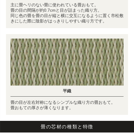
主に畳ヘリのない畳に使われている畳おもて。
畳の目の間隔が約0.7cmと目が詰まった織り方。
同じ色の畳を畳の目が縦と横に交互になるように置く市松敷
きにした際に陰影がはっきりしやすい織り方です。
平織
畳の目が左右対称になるシンプルな織り方の畳おもて。
畳おもての厚さが薄くなります。
畳の芯材の種類と特徴