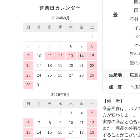
国産
営業日カレンダー
国産
畳
2026年8月
芯材
日
月
火
水
木
金
土
イン
ベ
1
クッ
2
3
4
5
6
7
8
畳ヘ
9
10
11
12
13
14
15
畳の
16
17
18
19
20
21
22
生産地
広島
23
24
25
26
27
28
29
30
31
保 証
当店
2026年9月
【備 考】
日
月
火
水
木
金
土
商品画像は、パソ
1
2
3
4
5
方が変わります。
実際の商品と色合
6
7
8
9
10
11
12
また、商品の外観
13
14
15
16
17
18
19
することがござい