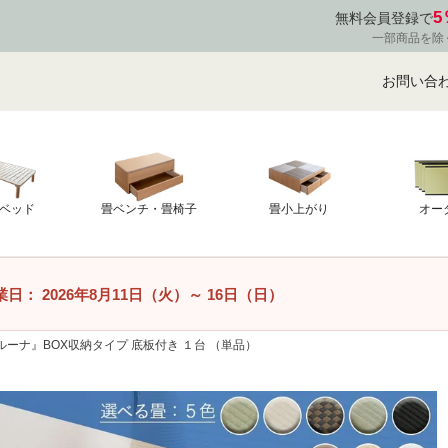
5
無料会員登録で
一部商品を除
お問い合
ベッド
畳ベンチ・畳椅子
畳小上がり
オー
業日：
2026年8月11日（火）
～
16日（日）
ルーナ』BOX収納タイプ 底板付き １台 （単品）