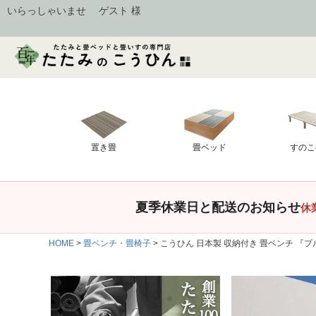
いらっしゃいませ ゲスト 様
置き畳
畳ベッド
すのこ
夏季休業日と配送のお知らせ
休
HOME
畳ベンチ・畳椅子
こうひん 日本製 収納付き 畳ベンチ 『プ