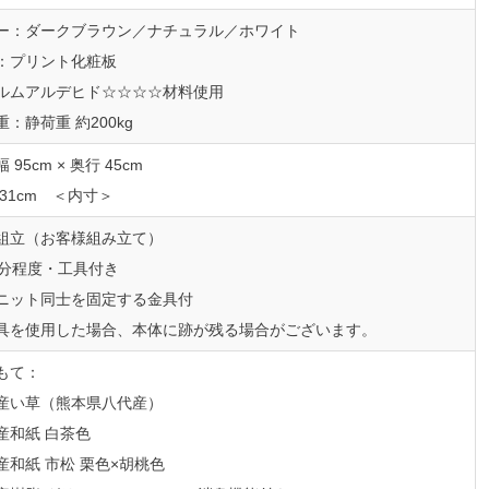
ー：ダークブラウン／ナチュラル／ホワイト
：プリント化粧板
ルムアルデヒド☆☆☆☆材料使用
重：静荷重 約200kg
 95cm × 奥行 45cm
 31cm ＜内寸＞
組立（お客様組み立て）
0分程度・工具付き
ニット同士を固定する金具付
を使用した場合、本体に跡が残る場合がございます。
もて：
い草（熊本県八代産）
和紙 白茶色
和紙 市松 栗色×胡桃色