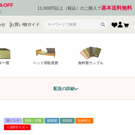
％OFF
基本送料無料
11,000円以上（税込）のご購入で
く
わせ
お買い物ガイド
ダー畳
ベッド用取替畳
無料畳サンプル
配送の詳細
畳ベンチ
国産い草製
和紙製
樹脂製
収納付き
＜200サイズ＞