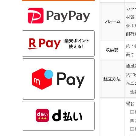
カラ
材質
フレーム
低ホ
耐荷
約：幅
収納部
高さ
簡単
約2
組立方法
※ユ
金具
畳お
国産
国産
国産