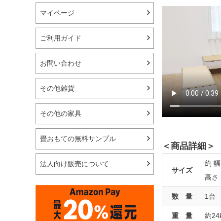
マイページ
ご利用ガイド
お問い合わせ
その他雑貨
その他の家具
畳おもての無料サンプル
＜商品詳細＞
約 幅
法人向け販売について
サイズ
高さ 
数 量
1台
重 量
約24