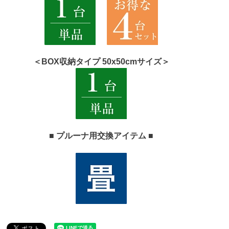
＜BOX収納タイプ 50x50cmサイズ＞
■ プルーナ用交換アイテム ■