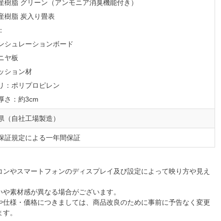
樹脂 グリーン（アンモニア消臭機能付き）
樹脂 炭入り畳表
：
シュレーションボード
ニヤ板
ション材
リ：ポリプロピレン
厚さ：約3cm
県（自社工場製造）
保証規定による一年間保証
コンやスマートフォンのディスプレイ及び設定によって映り方や見え
いや素材感が異なる場合がございます。
や仕様・価格につきましては、商品改良のために事前に予告なく変更
ます。