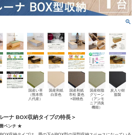
国産い草
国産和紙
国産和紙
国産樹脂
炭入り樹
（熊本県
白茶色
市松 栗色
グリーン
脂製
八代産）
×胡桃色
（アンモ
ニア消臭
機能）
ルーナ BOX収納タイプの特長＞
畳ベンチ ★
 BOX収納タイプは、畳の下がBOX型の深型収納スペースになっている