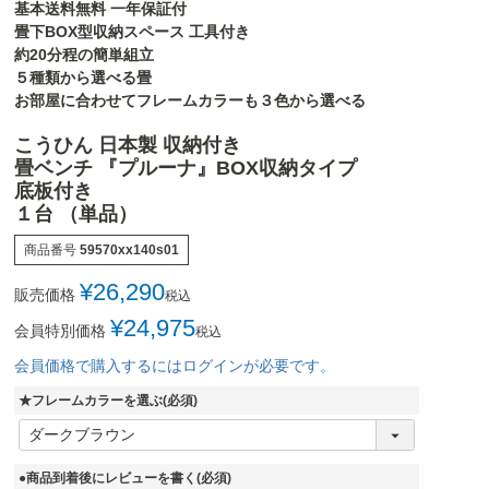
基本送料無料 一年保証付
畳下BOX型収納スペース 工具付き
約20分程の簡単組立
５種類から選べる畳
お部屋に合わせてフレームカラーも３色から選べる
こうひん 日本製 収納付き
畳ベンチ 『プルーナ』BOX収納タイプ
底板付き
１台 （単品）
商品番号
59570xx140s01
¥
26,290
販売価格
税込
¥
24,975
会員特別価格
税込
会員価格で購入するにはログインが必要です。
★フレームカラーを選ぶ
(必須)
●商品到着後にレビューを書く
(必須)