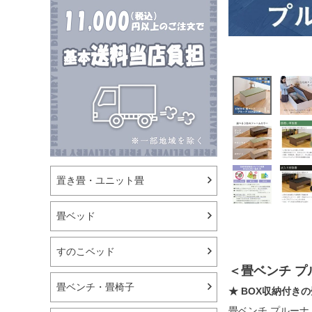
置き畳・ユニット畳
畳ベッド
すのこベッド
＜畳ベンチ プ
畳ベンチ・畳椅子
★ BOX収納付きの
畳ベンチ プルーナ