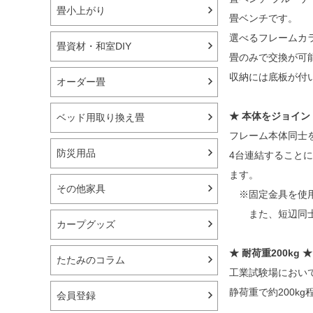
畳小上がり
畳ベンチです。
選べるフレームカ
畳資材・和室DIY
畳のみで交換が可
収納には底板が付
オーダー畳
★ 本体をジョイン
ベッド用取り換え畳
フレーム本体同士
防災用品
4台連結すること
ます。
その他家具
※固定金具を使用
また、短辺同士を
カープグッズ
★ 耐荷重200kg ★
たたみのコラム
工業試験場において
静荷重で約200k
会員登録