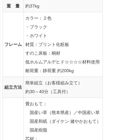
重 量
約37kg
カラー：２色
・ブラック
・ホワイト
フレーム
材質：プリント化粧板
すのこ床板：桐材
低ホルムアルデヒド☆☆☆☆材料使用
耐荷重：静荷重 約200kg
簡単組立（お客様組み立て）
組立方法
約30～40分（工具付）
畳おもて：
国産い草（熊本県産）／中国産い草
国産和紙（ダイケン 健やかおもて）
国産樹脂
芯材：