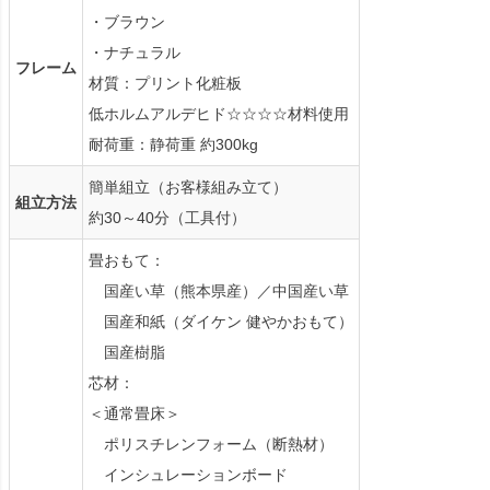
・ブラウン
・ナチュラル
フレーム
材質：プリント化粧板
低ホルムアルデヒド☆☆☆☆材料使用
耐荷重：静荷重 約300kg
簡単組立（お客様組み立て）
組立方法
約30～40分（工具付）
畳おもて：
国産い草（熊本県産）／中国産い草
国産和紙（ダイケン 健やかおもて）
国産樹脂
芯材：
＜通常畳床＞
ポリスチレンフォーム（断熱材）
インシュレーションボード