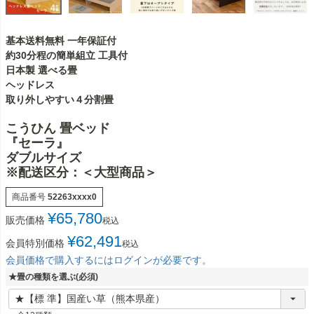
基本送料無料 一年保証付
約30分程の簡単組立 工具付
日本製 選べる畳
ヘッドレス
取り外しやすい４分割畳
こうひん 畳ベッド
『セーラ』
ダブルサイズ
※配送区分：＜大型商品＞
商品番号
52263xxxx0
¥
65,780
販売価格
税込
¥
62,491
会員特別価格
税込
会員価格で購入するにはログインが必要です。
★畳の種類を選ぶ
(必須)