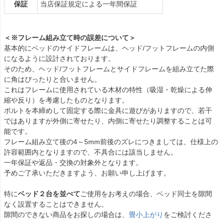
保証
当店保証規定による一年間保証
＜※フレーム組み立て時の誤差について＞
基本的にベッドのサイドフレームは、ヘッド/フットフレームの内側
になるように設計されております。
そのため、ヘッド/フットフレームとサイドフレームを組み立てた際
に角はぴったりと合いません。
これはフレームに使用されている木材の特性（吸湿・乾燥による伸
縮や反り）を考慮したものとなります。
ボルトを本締めして固定する際に金具に遊びがありますので、若干
ではありますが外側に寄せたり、内側に寄せたり調整することは可
能です。
フレーム組み立て後の4～5mm前後のズレにつきましては、仕様上の
許容範囲内となりますので、不具合には該当しません。
一年保証や返品・交換の対象外となります。
予めご了承いただきますよう、お願い申し上げます。
特に
ベッド２台を並べて
ご使用をお考えの場合、ベッド同士を隙間
なく設置することはできません。
隙間のできない商品をお探しの場合は、
畳小上がり
をご検討くださ