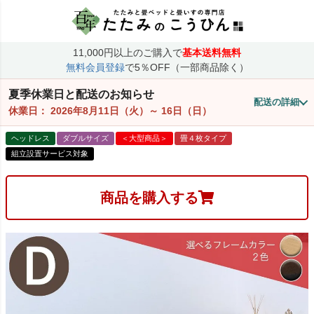
11,000円以上のご購入で
基本送料無料
無料会員登録
で5％OFF（一部商品除く）
夏季休業日と配送のお知らせ
配送の詳細
休業日：
2026年8月11日（火）
～
16日（日）
ヘッドレス
ダブルサイズ
＜大型商品＞
畳４枚タイプ
組立設置サービス対象
商品を購入する