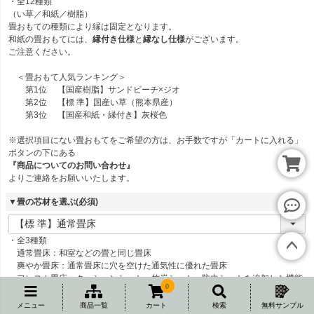
・全12種類
（い草／和紙／樹脂）
畳おもての種類により縁は固定となります。
和紙の畳おもてには、
縁付き仕様
と
縁なし仕様
がございます。
ご注意ください。
＜畳おもて人気ランキング＞
第1位 【国産樹脂】サンドビーチ×ジオ
第2位 【標 準】国産い草（熊本県産）
第3位 【国産和紙・縁付き】灰桜色
※選択項目にない畳おもてをご希望の方は、お手数ですが「カートに入れる」
ボタンの下にある
『商品についてのお問い合わせ』
よりご連絡をお願いいたします。
▼畳の芯材を選ぶ
(必須)
レビ
・全3種類
ュー
通常畳床：和室などの畳と同じ畳床
へ
爽やか畳床：通常畳床に穴を空けた通気性に優れた畳床
ペー
フレスカ畳床：クッションシート・竹炭シート・防虫シートを追加した機能
ジト
0
性に優れた畳床
ップ
メニュー
商品一覧
カート
検索
無料サンプル
へ