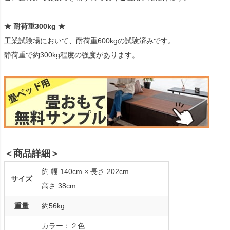
★ 耐荷重300kg ★
工業試験場において、耐荷重600kgの試験済みです。
静荷重で約300kg程度の強度があります。
＜商品詳細＞
約 幅 140cm × 長さ 202cm
サイズ
高さ 38cm
重量
約56kg
カラー：２色