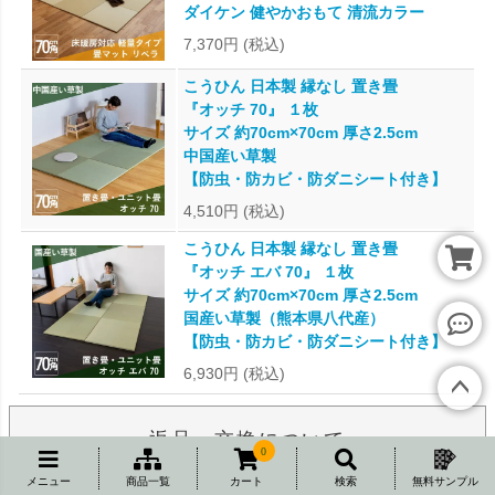
ダイケン 健やかおもて 清流カラー
7,370円
(税込)
こうひん 日本製 縁なし 置き畳
『オッチ 70』 １枚
サイズ 約70cm×70cm 厚さ2.5cm
中国産い草製
【防虫・防カビ・防ダニシート付き】
4,510円
(税込)
こうひん 日本製 縁なし 置き畳
『オッチ エバ 70』 １枚
サイズ 約70cm×70cm 厚さ2.5cm
国産い草製（熊本県八代産）
【防虫・防カビ・防ダニシート付き】
レビ
6,930円
(税込)
ュー
へ
ペー
返品・交換について
ジト
0
ップ
メニュー
商品一覧
カート
検索
無料サンプル
へ
商品の品質につきましては、万全を期しておりますが、万一