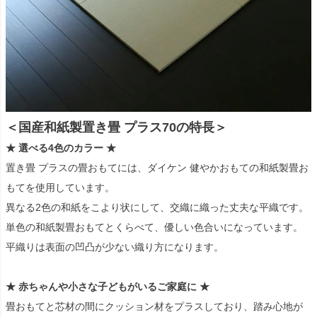
＜国産和紙製置き畳 プラス70の特長＞
★ 選べる4色のカラー ★
置き畳 プラスの畳おもてには、ダイケン 健やかおもての和紙製畳お
もてを使用しています。
異なる2色の和紙をこより状にして、交織に織った丈夫な平織です。
単色の和紙製畳おもてとくらべて、優しい色合いになっています。
平織りは表面の凹凸が少ない織り方になります。
★ 赤ちゃんや小さな子どもがいるご家庭に ★
畳おもてと芯材の間にクッション材をプラスしており、踏み心地が