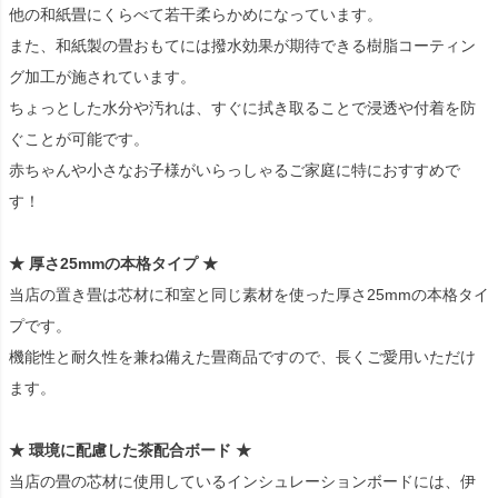
他の和紙畳にくらべて若干柔らかめになっています。
また、和紙製の畳おもてには撥水効果が期待できる樹脂コーティン
グ加工が施されています。
ちょっとした水分や汚れは、すぐに拭き取ることで浸透や付着を防
ぐことが可能です。
赤ちゃんや小さなお子様がいらっしゃるご家庭に特におすすめで
す！
★ 厚さ25mmの本格タイプ ★
当店の置き畳は芯材に和室と同じ素材を使った厚さ25mmの本格タイ
プです。
機能性と耐久性を兼ね備えた畳商品ですので、長くご愛用いただけ
ます。
★ 環境に配慮した茶配合ボード ★
当店の畳の芯材に使用しているインシュレーションボードには、伊