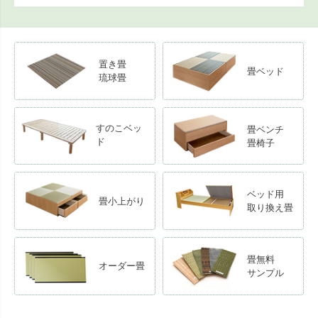
置き畳
畳ベッド
琉球畳
すのこベッ
畳ベンチ
ド
畳椅子
ベッド用
畳小上がり
取り換え畳
畳無料
オーダー畳
サンプル