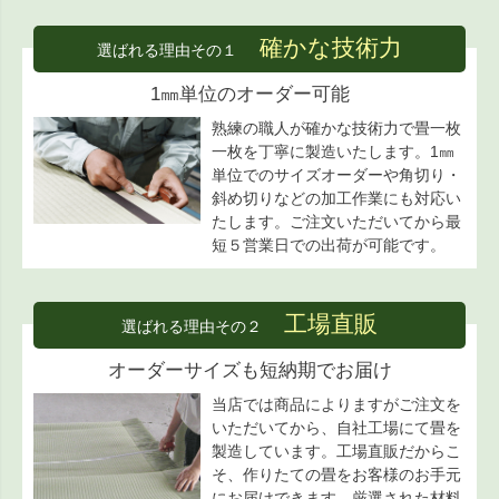
確かな技術力
選ばれる理由その１
1㎜単位のオーダー可能
熟練の職人が確かな技術力で畳一枚
一枚を丁寧に製造いたします。1㎜
単位でのサイズオーダーや角切り・
斜め切りなどの加工作業にも対応い
たします。ご注文いただいてから最
短５営業日での出荷が可能です。
工場直販
選ばれる理由その２
オーダーサイズも短納期でお届け
当店では商品によりますがご注文を
いただいてから、自社工場にて畳を
製造しています。工場直販だからこ
そ、作りたての畳をお客様のお手元
にお届けできます。厳選された材料