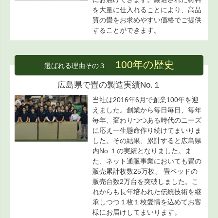
を大量に仕入れることにより、高品
質の畳をお求めやすい価格でご提供
することができます。
100年の歴史
選ばれる理由その３
広島県で畳の製造実績No.１
当社は2016年6月で創業100年を迎
えました。創業から毎日毎日、毎年
毎年、変わりつつある時代のニーズ
に応え一生懸命作り続けてまいりま
した。その結果、累計すると広島県
内No.１の実績となりました。ま
た、ネット通販事業においても畳の
販売累計枚数25万枚、 畳ベッドの
販売台数2万台を突破しました。こ
れからも長年培われた伝統技術を継
承しつつ１枚１枚愛情を込めてお客
様にお届けしてまいります。