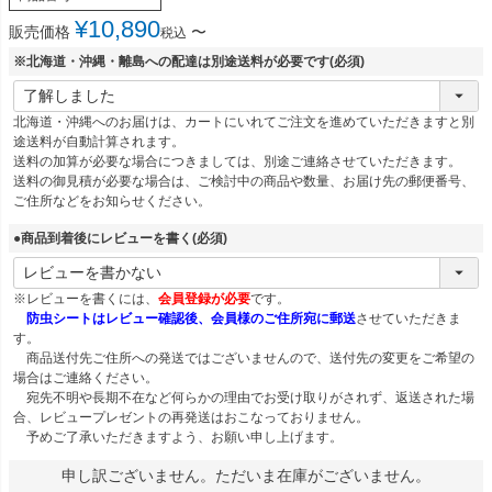
¥
10,890
販売価格
〜
税込
※北海道・沖縄・離島への配達は別途送料が必要です
(必須)
北海道・沖縄へのお届けは、カートにいれてご注文を進めていただきますと別
途送料が自動計算されます。
送料の加算が必要な場合につきましては、別途ご連絡させていただきます。
送料の御見積が必要な場合は、ご検討中の商品や数量、お届け先の郵便番号、
ご住所などをお知らせください。
●商品到着後にレビューを書く
(必須)
※レビューを書くには、
会員登録が必要
です。
防虫シートはレビュー確認後、会員様のご住所宛に郵送
させていただきま
す。
商品送付先ご住所への発送ではございませんので、送付先の変更をご希望の
場合はご連絡ください。
宛先不明や長期不在など何らかの理由でお受け取りがされず、返送された場
合、レビュープレゼントの再発送はおこなっておりません。
予めご了承いただきますよう、お願い申し上げます。
申し訳ございません。ただいま在庫がございません。