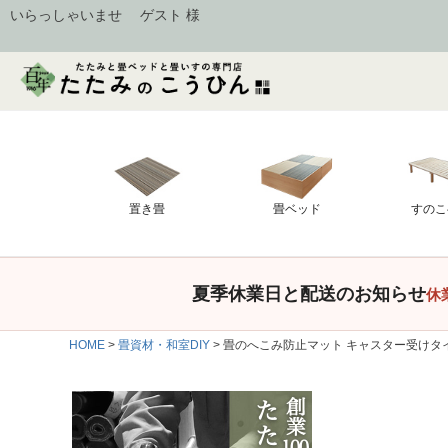
いらっしゃいませ ゲスト 様
置き畳
畳ベッド
すのこ
夏季休業日と配送のお知らせ
休
HOME
畳資材・和室DIY
畳のへこみ防止マット キャスター受けタイプ