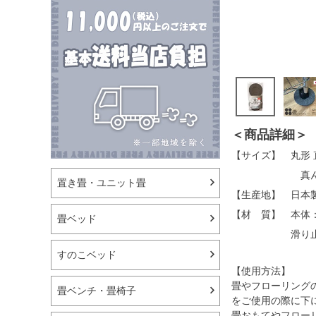
＜商品詳細＞
【サイズ】
丸形 
真ん
置き畳・ユニット畳
【生産地】
日本
【材 質】
本体
畳ベッド
滑り
すのこベッド
【使用方法】
畳やフローリング
畳ベンチ・畳椅子
をご使用の際に下
畳おもてやフロー