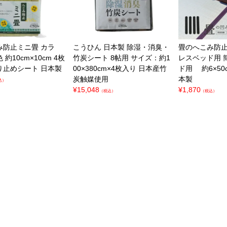
み防止ミニ畳
カラ
こうひん 日本製
除湿・消臭・
畳のへこみ防
色
約10cm×10cm 4枚
竹炭シート 8帖用
サイズ：約1
レスベッド用
り止めシート
日本製
00×380cm×4枚入り
日本産竹
ド用
約6×50
炭触媒使用
本製
込）
¥
15,048
¥
1,870
（税込）
（税込）