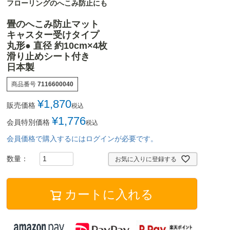
フローリングのへこみ防止にも
畳のへこみ防止マット
キャスター受けタイプ
丸形● 直径 約10cm×4枚
滑り止めシート付き
日本製
商品番号
7116600040
¥
1,870
販売価格
税込
¥
1,776
会員特別価格
税込
会員価格で購入するにはログインが必要です。
お気に入りに登録する
カートに入れる