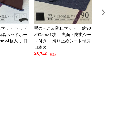
止マット
ヘッド
畳のへこみ防止マット
約90
『座卓敷き ミニ畳
簡易ヘッドボー
×90cm×1枚
裏面：防虫シー
ト
サイズ 約15cm×
cm×4枚入り
日
ト付き
滑り止めシート付属
和紙製 縁つき
選べる
日本製
色
【裏面すべり止
¥
3,740
き】
（税込）
¥
6,160
（税込）