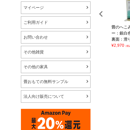
マイページ
ご利用ガイド
へこみ防止マット
キャス
畳のへこみ防止マット
約50
畳のへこ
受けタイプ
丸形● 直径 約
×50cm×4枚入り
滑り止めシ
ー：銀白
お問い合わせ
m×6枚
滑り止めシート付
ート付属
日本製
裏面：滑
本製
¥
3,190
¥
2,970
（税込）
（税
85
その他雑貨
（税込）
その他の家具
畳おもての無料サンプル
法人向け販売について