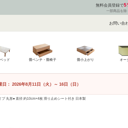
5
無料会員登録で
一部商品を除
お問い合
ベッド
畳ベンチ・畳椅子
畳小上がり
オー
業日：
2026年8月11日（火）
～
16日（日）
 丸形● 直径 約10cm×4枚 滑り止めシート付き 日本製