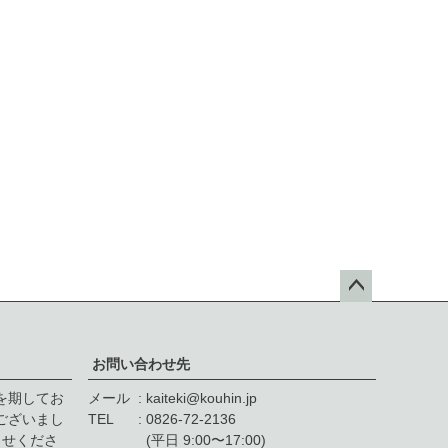
ペー
ジト
ップ
お問い合わせ先
へ
を期してお
メール
kaiteki@kouhin.jp
゙ざいまし
TEL
0826-72-2136
せくださ
(平日 9:00〜17:00)