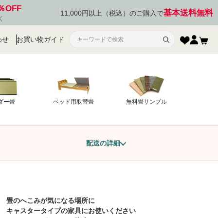
％OFF
基本送料無料
11,000円以上（税込）のご購入で
く
わせ
お買い物ガイド
ダー畳
ベッド用取替畳
無料畳サンプル
配送の詳細
畳のへこみが気になる場所に
キャスタータイプの家具にお使いください