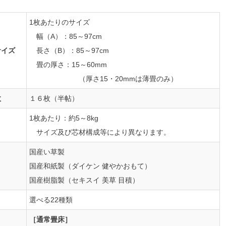
1枚あたりのサイズ
幅（A）：85～97cm
サイズ
長さ（B）：85～97cm
畳の厚さ：15～60mm
（厚さ15・20mmは薄畳のみ）
数
１６枚（半帖）
1枚あたり：約5～8kg
サイズ及び芯材構成等により異なります。
国産い草製
国産和紙製（ダイケン 健やかおもて）
国産樹脂製（セキスイ 美草 目積）
選べる22種類
［通常畳床］