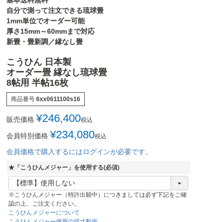
基本送料無料
自分で測って注文できる琉球畳
1mm単位でオーダー可能
厚さ15mm～60mmまで対応
新畳・畳新調／縁なし畳
こうひん 日本製
オーダー畳 縁なし琉球畳
8帖用 半帖16枚
商品番号
6xx0611100s16
¥
246,400
販売価格
税込
¥
234,080
会員特別価格
税込
会員価格で購入するにはログインが必要です。
★「こうひんメジャー」を使用する
(必須)
※こうひんメジャー（特許出願中）につきましては必ず下記をご確
認の上、ご注文ください。
こうひんメジャーについて
こうひんメジャー使用の採寸動画