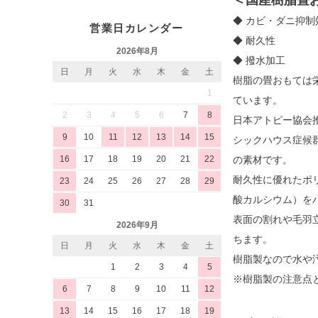
◆ カビ・ダニ抑
営業日カレンダー
◆ 耐久性
2026年8月
◆ 撥水加工
日
月
火
水
木
金
土
樹脂の畳おもては
1
ています。
2
3
4
5
6
7
8
日本アトピー協会
9
10
11
12
13
14
15
シックハウス症候
の素材です。
16
17
18
19
20
21
22
耐久性に優れたポ
23
24
25
26
27
28
29
酸カルシウム）を
30
31
表面の割れや毛羽
2026年9月
ちます。
日
月
火
水
木
金
土
樹脂製なので水や
1
2
3
4
5
※樹脂製の注意点
6
7
8
9
10
11
12
13
14
15
16
17
18
19