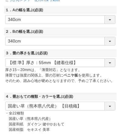
１．Aの幅を選ぶ
(必須)
２．Bの幅を選ぶ
(必須)
３．畳の厚さを選ぶ
(必須)
厚さ15～20mmは、「薄畳対応」となります。
薄畳では強度の関係上、畳の芯材に
ベニヤ板
を使用します。
そのため、踏み心地が硬めとなりますので、予めご了承ください。
４．畳おもての種類・カラーを選ぶ
(必須)
・全22種類
国産い草（熊本県八代産）
国産和紙 ダイケン 健やかおもて
国産樹脂 セキスイ 美草