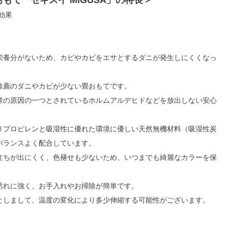
制効果
栄養分がないため、カビやカビをエサとするダニが発生しにくくなっ
推薦のダニやカビが少ない畳おもてです。
群の原因の一つとされているホルムアルデヒドなどを放出しない安心
リプロピレンと吸湿性に優れた環境に優しい天然無機材料（吸湿性炭
バランスよく配合しています。
立ちが出にくく、色褪せも少ないため、いつまでも綺麗なカラーを保
汚れに強く、お手入れやお掃除が簡単です。
としまして、温度の変化により多少伸縮する可能性がございます。