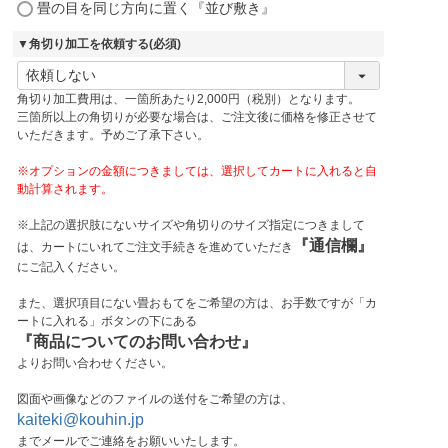
畳の目を同じ方向に置く『並び敷き』
▼角切り加工を依頼する
(必須)
角切り加工費用は、一箇所あたり2,000円（税別）となります。
三箇所以上の角切りが必要な場合は、ご注文後に価格を修正させて
いただきます。予めご了承下さい。
※オプションの金額につきましては、選択してカートに入れると自
動計算されます。
※上記の選択肢にないサイズや角切りのサイズ指定につきまして
『通信欄』
は、カートにいれてご注文手続きを進めていただき
にご記入ください。
また、選択項目にない畳おもてをご希望の方は、お手数ですが「カ
ートに入れる」ボタンの下にある
『商品についてのお問い合わせ』
よりお問い合わせください。
図面や画像などのファイルの送付をご希望の方は、
kaiteki@kouhin.jp
までメールでご連絡をお願いいたします。