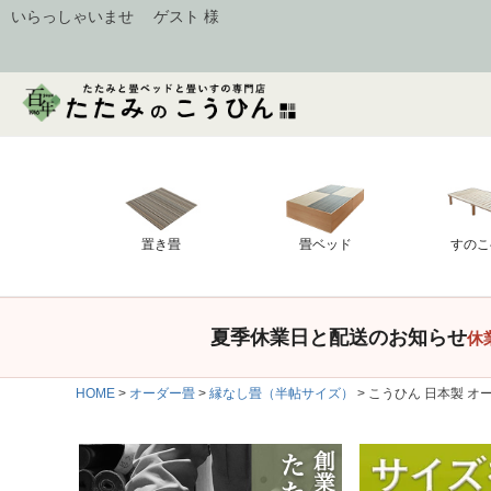
いらっしゃいませ ゲスト 様
置き畳
畳ベッド
すのこ
夏季休業日と配送のお知らせ
休
HOME
オーダー畳
縁なし畳（半帖サイズ）
こうひん 日本製 オー