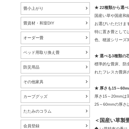
★ 22種類から選
畳小上がり
国産い草や国産和
畳資材・和室DIY
お選びいただけま
特に置き畳として
オーダー畳
色、穂波シリーズ
ベッド用取り換え畳
★ 選べる3種類の
標準的な畳床、防
防災用品
れたフレスカ畳床
その他家具
★ 厚さも15～60
厚さ15～20mm
カープグッズ
25～60mmの厚
たたみのコラム
＜国産い草製
会員登録
◆ い草特有の香