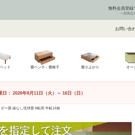
無料会員登録
一部商品
お問い合
ベッド
畳ベンチ・畳椅子
畳小上がり
オー
業日：
2026年8月11日（火）
～
16日（日）
ダー畳 縁なし琉球畳 8帖用 半帖16枚