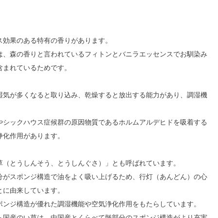
ス効果のある特有の香りがあります。
は、森の香りと言われているフィトンとバニラエッセンスでお馴染み
含まれているためです。
湿気が多くなると取り込み、乾燥すると放出する能力があり、調湿機
。
やシックハウス症候群の原因物質であるホルムアルデヒドを吸着する
浄化作用があります。
草（とうしんそう、とうしんぐさ）」とも呼ばれています。
分がスポンジ構造で油をよく吸い上げるため、行灯（あんどん）の心
とに由来しています。
ポンジ構造が優れた調湿機能や空気浄化作用をもたらしています。
ら国産のい草は、中国産とくらべて髄部分のスポンジ構造がより充実