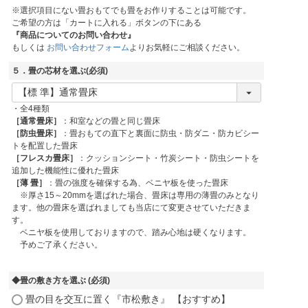
※選択項目にない畳おもてでも畳をお作りすることは可能です。
ご希望の方は「カートに入れる」ボタンの下にある
『商品についてのお問い合わせ』
もしくは
お問い合わせフォーム
よりお気軽にご相談ください。
５．畳の芯材を選ぶ
(必須)
・全4種類
［通常畳床］
：和室などの畳と同じ畳床
［防虫畳床］
：畳おもての直下と裏面に防虫・防ダニ・防カビシー
トを配置した畳床
［フレスカ畳床］
：クッションシート・竹炭シート・防虫シートを
追加した機能性に優れた畳床
［薄 畳］
：畳の強度を確保する為、ベニヤ板を使った畳床
※厚さ15～20mmを選ばれた場合、畳床は専用の薄畳のみとなり
ます。他の畳床を選ばれましても当店にて変更させていただきま
す。
ベニヤ板を使用しておりますので、踏み心地は硬くなります。
予めご了承ください。
◆畳の敷き方を選ぶ
(必須)
畳の目を交互に置く『市松敷き』 【おすすめ】