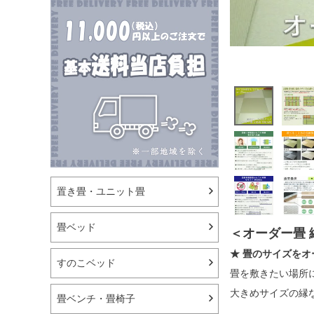
置き畳・ユニット畳
畳ベッド
＜オーダー畳
★ 畳のサイズをオ
すのこベッド
畳を敷きたい場所に
大きめサイズの縁
畳ベンチ・畳椅子