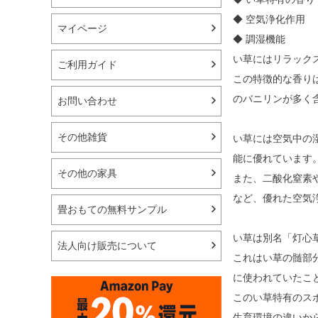
◆ 空気浄化作用
マイページ
◆ 調湿機能
い草にはリラック
ご利用ガイド
この特徴的な香り
のバニリンが多く
お問い合わせ
その他雑貨
い草には空気中の
能に優れています
その他の家具
また、二酸化窒素
など、優れた空気
畳おもての無料サンプル
い草は別名「灯心
法人向け販売について
これはい草の髄部
に使われていたこ
このい草特有のス
生育環境の違いか