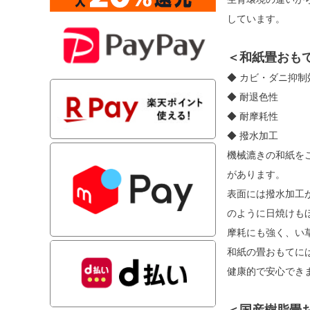
しています。
＜和紙畳おも
◆ カビ・ダニ抑
◆ 耐退色性
◆ 耐摩耗性
◆ 撥水加工
機械漉きの和紙を
があります。
表面には撥水加工
のように日焼けも
摩耗にも強く、い
和紙の畳おもてに
健康的で安心でき
＜国産樹脂畳お