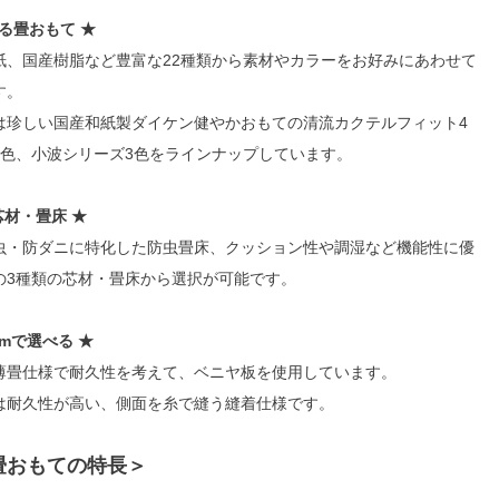
べる畳おもて ★
紙、国産樹脂など豊富な22種類から素材やカラーをお好みにあわせて
す。
は珍しい国産和紙製ダイケン健やかおもての清流カクテルフィット4
3色、小波シリーズ3色をラインナップしています。
芯材・畳床 ★
虫・防ダニに特化した防虫畳床、クッション性や調湿など機能性に優
の3種類の芯材・畳床から選択が可能です。
mmで選べる ★
は薄畳仕様で耐久性を考えて、ベニヤ板を使用しています。
さは耐久性が高い、側面を糸で縫う縫着仕様です。
畳おもての特長＞
り