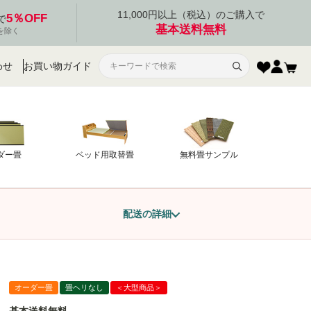
11,000円以上（税込）のご購入で
5％OFF
で
基本送料無料
を除く
わせ
お買い物ガイド
ダー畳
ベッド用取替畳
無料畳サンプル
配送の詳細
オーダー畳
畳ヘリなし
＜大型商品＞