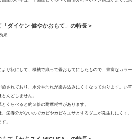
て「ダイケン 健やかおもて」の特長＞
制効果
こより状にして、機械で織って畳おもてにしたもので、豊富なカラー
が施されており、水分や汚れが染み込みにくくなっております。い草
ほとんどしません。
草とくらべると約３倍の耐摩耗性があります。
は、栄養分がないのでカビやカビをエサとするダニが発生しにくく、
ます。
もて「セキスイ MIGUSA」の特長＞