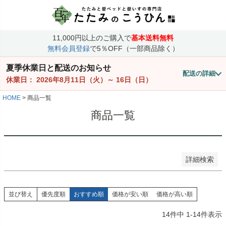
価格
〜
11,000円以上のご購入で
基本送料無料
商品番号/JANコード
無料会員登録
で5％OFF（一部商品除く）
夏季休業日と配送のお知らせ
配送の詳細
並び順
休業日：
2026年8月11日（火）
～
16日（日）
価格が安い順
価格が高い順
HOME
商品一覧
優先度順
商品一覧
レビュー順
検索
詳細検索
並び替え
優先度順
おすすめ順
価格が安い順
価格が高い順
14
件中
1
-
14
件表示