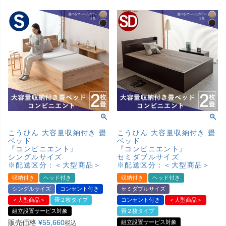
こうひん 大容量収納付き 畳
こうひん 大容量収納付き 畳
ベッド
ベッド
『コンビニエント』
『コンビニエント』
シングルサイズ
セミダブルサイズ
※配送区分：＜大型商品＞
※配送区分：＜大型商品＞
収納付き
ヘッド付き
収納付き
ヘッド付き
シングルサイズ
コンセント付き
セミダブルサイズ
＜大型商品＞
畳２枚タイプ
コンセント付き
＜大型商品＞
組立設置サービス対象
畳２枚タイプ
販売価格
¥
55,660
組立設置サービス対象
税込