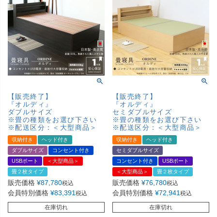
【販売終了】
【販売終了】
『オルディ』
『オルディ』
ダブルサイズ
セミダブルサイズ
※畳の種類をお選び下さい
※畳の種類をお選び下さい
※配送区分：＜大型商品＞
※配送区分：＜大型商品＞
収納付き
ヘッド付き
収納付き
ヘッド付き
ダブルサイズ
コンセント付き
セミダブルサイズ
USBポート
＜大型商品＞
コンセント付き
USBポート
畳２枚タイプ
＜大型商品＞
畳２枚タイプ
販売価格
¥
87,780
販売価格
¥
76,780
税込
税込
会員特別価格
¥
83,391
会員特別価格
¥
72,941
税込
税込
在庫切れ
在庫切れ