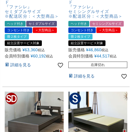
ド
ド
『ファシレ』
『ファシレ』
セミダブルサイズ
セミシングルサイズ
※配送区分：＜大型商品＞
※配送区分：＜大型商品＞
ヘッド付き
セミダブルサイズ
ヘッド付き
セミシングルサイズ
コンセント付き
＜大型商品＞
コンセント付き
＜大型商品＞
畳２枚タイプ
畳２枚タイプ
組立設置サービス対象
組立設置サービス対象
販売価格
¥
63,360
販売価格
¥
46,860
税込
税込
会員特別価格
¥
60,192
会員特別価格
¥
44,517
税込
税込
詳細を見る
在庫切れ
詳細を見る