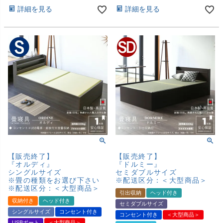
詳細を見る
詳細を見る
【販売終了】
【販売終了】
『オルディ』
『ドルミー』
シングルサイズ
セミダブルサイズ
※畳の種類をお選び下さい
※配送区分：＜大型商品＞
※配送区分：＜大型商品＞
引出収納
ヘッド付き
収納付き
ヘッド付き
セミダブルサイズ
シングルサイズ
コンセント付き
コンセント付き
＜大型商品＞
USBポート
＜大型商品＞