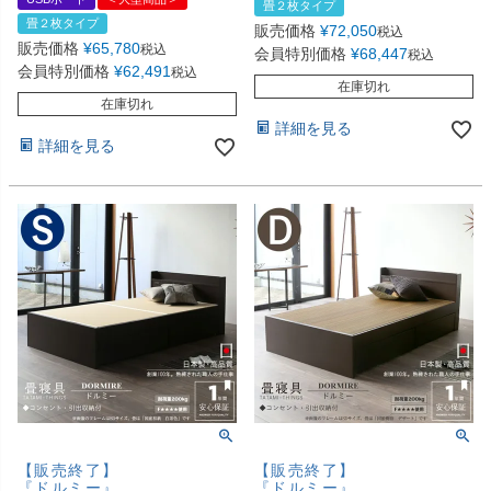
畳２枚タイプ
畳２枚タイプ
販売価格
¥
72,050
税込
販売価格
¥
65,780
税込
会員特別価格
¥
68,447
税込
会員特別価格
¥
62,491
税込
在庫切れ
在庫切れ
詳細を見る
詳細を見る
【販売終了】
【販売終了】
『ドルミー』
『ドルミー』