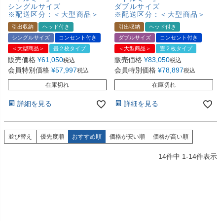
シングルサイズ
ダブルサイズ
※配送区分：＜大型商品＞
※配送区分：＜大型商品＞
引出収納
ヘッド付き
引出収納
ヘッド付き
シングルサイズ
コンセント付き
ダブルサイズ
コンセント付き
＜大型商品＞
畳２枚タイプ
＜大型商品＞
畳２枚タイプ
販売価格
¥
61,050
販売価格
¥
83,050
税込
税込
会員特別価格
¥
57,997
会員特別価格
¥
78,897
税込
税込
在庫切れ
在庫切れ
詳細を見る
詳細を見る
並び替え
優先度順
おすすめ順
価格が安い順
価格が高い順
14
件中
1
-
14
件表示