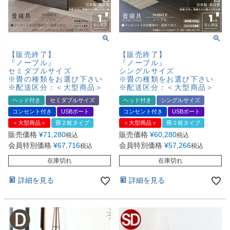
【販売終了】
【販売終了】
『ノーブル』
『ノーブル』
セミダブルサイズ
シングルサイズ
※畳の種類をお選び下さい
※畳の種類をお選び下さい
※配送区分：＜大型商品＞
※配送区分：＜大型商品＞
ヘッド付き
セミダブルサイズ
ヘッド付き
シングルサイズ
コンセント付き
USBポート
コンセント付き
USBポート
＜大型商品＞
畳２枚タイプ
＜大型商品＞
畳２枚タイプ
販売価格
¥
71,280
販売価格
¥
60,280
税込
税込
会員特別価格
¥
67,716
会員特別価格
¥
57,266
税込
税込
在庫切れ
在庫切れ
詳細を見る
詳細を見る