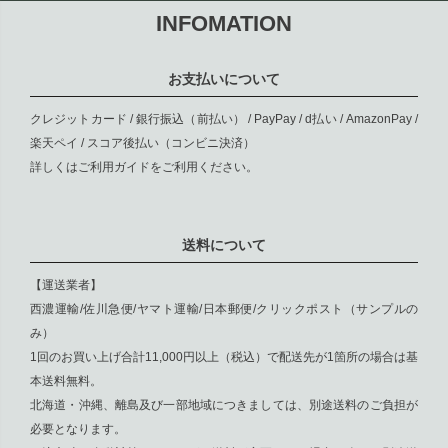
INFOMATION
お支払いについて
クレジットカード / 銀行振込（前払い） / PayPay / d払い / AmazonPay /
楽天ペイ / スコア後払い（コンビニ決済）
詳しくは
ご利用ガイド
をご利用ください。
送料について
【運送業者】
西濃運輸/佐川急便/ヤマト運輸/日本郵便/クリックポスト（サンプルの
み）
1回のお買い上げ合計11,000円以上（税込）で配送先が1箇所の場合は基
本送料無料。
北海道・沖縄、離島及び一部地域につきましては、別途送料のご負担が
必要となります。