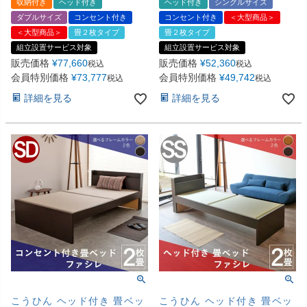
収納付き
ヘッド付き
ヘッド付き
シングルサイズ
ダブルサイズ
コンセント付き
コンセント付き
＜大型商品＞
＜大型商品＞
畳２枚タイプ
畳２枚タイプ
組立設置サービス対象
組立設置サービス対象
販売価格
¥
77,660
販売価格
¥
52,360
税込
税込
会員特別価格
¥
73,777
会員特別価格
¥
49,742
税込
税込
詳細を見る
詳細を見る
こうひん ヘッド付き 畳ベッ
こうひん ヘッド付き 畳ベッ