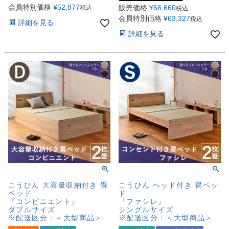
会員特別価格
¥
52,877
販売価格
¥
66,660
税込
税込
会員特別価格
¥
63,327
税込
詳細を見る
詳細を見る
こうひん 大容量収納付き 畳
こうひん ヘッド付き 畳ベッ
ベッド
ド
『コンビニエント』
『ファシレ』
ダブルサイズ
シングルサイズ
※配送区分：＜大型商品＞
※配送区分：＜大型商品＞