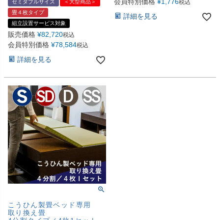
会員特別価格
¥
1,776
セミダブルサイズ
＜大型商品＞
税込
畳４枚タイプ
詳細を見る
組立設置サービス対象
販売価格
¥
82,720
税込
会員特別価格
¥
78,584
税込
詳細を見る
こうひん製畳ベッド専用
取り換え畳