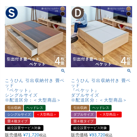
こうひん 引出収納付き 畳ベ
こうひん 引出収納付き 畳ベ
ッド
ッド
『ベケット』
『ベケット』
シングルサイズ
ダブルサイズ
※配送区分：＜大型商品＞
※配送区分：＜大型商品＞
引出収納
ヘッドレス
引出収納
ヘッドレス
シングルサイズ
＜大型商品＞
ダブルサイズ
＜大型商品＞
畳４枚タイプ
畳４枚タイプ
組立設置サービス対象
組立設置サービス対象
販売価格
¥
71,720
販売価格
¥
93,720
税込
税込