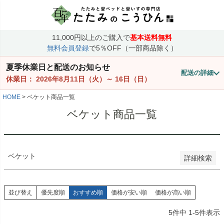
価格
〜
11,000円以上のご購入で
基本送料無料
商品番号/JANコード
無料会員登録
で5％OFF（一部商品除く）
夏季休業日と配送のお知らせ
配送の詳細
並び順
休業日：
2026年8月11日（火）
～
16日（日）
価格が安い順
価格が高い順
HOME
ベケット商品一覧
優先度順
ベケット商品一覧
レビュー順
検索
ベケット
詳細検索
並び替え
優先度順
おすすめ順
価格が安い順
価格が高い順
5
件中
1
-
5
件表示