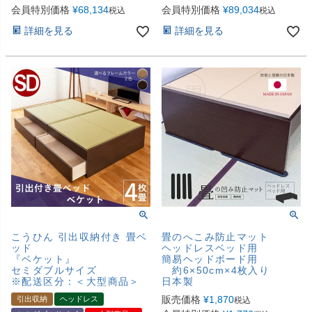
会員特別価格
¥
68,134
会員特別価格
¥
89,034
税込
税込
詳細を見る
詳細を見る
こうひん 引出収納付き 畳ベ
畳のへこみ防止マット
ッド
ヘッドレスベッド用
『ベケット』
簡易ヘッドボード用
セミダブルサイズ
約6×50cm×4枚入り
※配送区分：＜大型商品＞
日本製
販売価格
¥
1,870
引出収納
ヘッドレス
税込