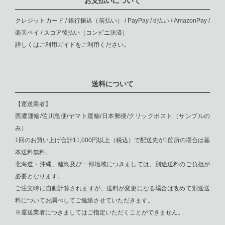
お支払いについて
クレジットカード / 銀行振込（前払い） / PayPay / d払い / AmazonPay /
楽天ペイ / スコア後払い（コンビニ決済）
詳しくは
ご利用ガイド
をご利用ください。
送料について
【運送業者】
西濃運輸/佐川急便/ヤマト運輸/日本郵便/クリックポスト（サンプルの
み）
1回のお買い上げ合計11,000円以上（税込）で配送先が1箇所の場合は基
本送料無料。
北海道・沖縄、離島及び一部地域につきましては、別途送料のご負担が
必要となります。
ご注文時に自動計算されますが、送料が変更になる場合は改めて別途送
料についてお調べしてご連絡させていただきます。
※運送業者につきましてはご指定いただくことができません。