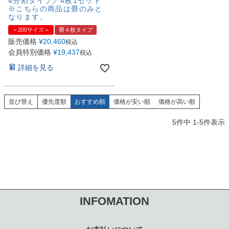
4分割タイプ／4枚1セット
※こちらの商品は畳のみと
なります。
＜200サイズ＞
畳４枚タイプ
販売価格
¥
20,460
税込
会員特別価格
¥
19,437
税込
詳細を見る
並び替え
優先度順
おすすめ順
価格が安い順
価格が高い順
5
件中
1
-
5
件表示
INFOMATION