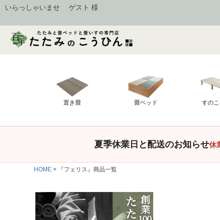
いらっしゃいませ ゲスト 様
置き畳
畳ベッド
すのこ
夏季休業日と配送のお知らせ
休
キーワード
HOME
『フェリス』商品一覧
価格