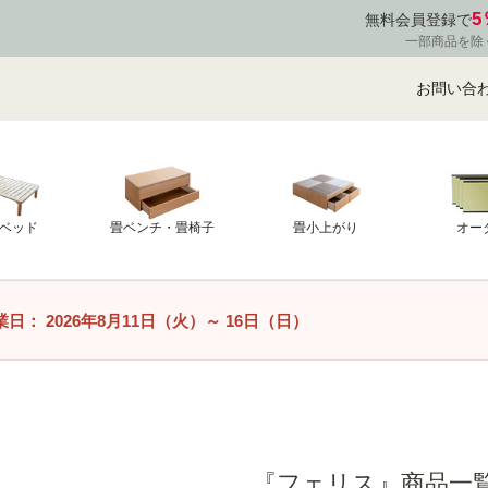
5
無料会員登録で
一部商品を除
お問い合
ベッド
畳ベンチ・畳椅子
畳小上がり
オー
業日：
2026年8月11日（火）
～
16日（日）
商品番号/JA
並び順
価格が安
〜
『フェリス』商品一