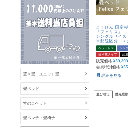
こうひん 国産
『フェリス』
シングルサイズ
※配送区分：＜
ヘッドレス
シン
畳４枚タイプ
組
販売価格
¥
69,300
会員特別価格
¥
65
置き畳・ユニット畳
詳細を見る
畳ベッド
並び替え
優先度
すのこベッド
畳ベンチ・畳椅子