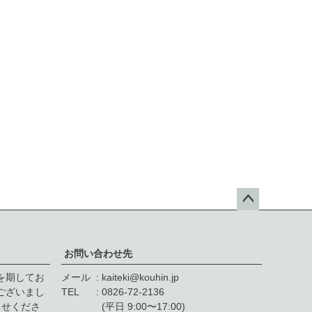
ペー
ジト
ップ
お問い合わせ先
へ
を期してお
メール
kaiteki@kouhin.jp
゙ざいまし
TEL
0826-72-2136
せくださ
(平日 9:00〜17:00)