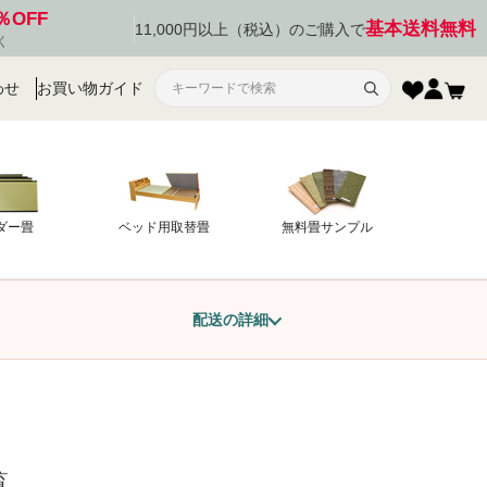
％OFF
基本送料無料
11,000円以上（税込）のご購入で
く
わせ
お買い物ガイド
ダー畳
ベッド用取替畳
無料畳サンプル
配送の詳細
Nコード
い順
価格が高い順
優先度順
レビュー順
覧