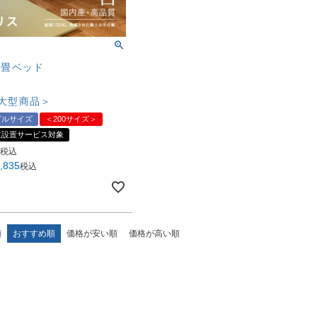
杉畳ベッド
大型商品＞
グルサイズ
＜200サイズ＞
立設置サービス対象
税込
,835
税込
順
おすすめ順
価格が安い順
価格が高い順