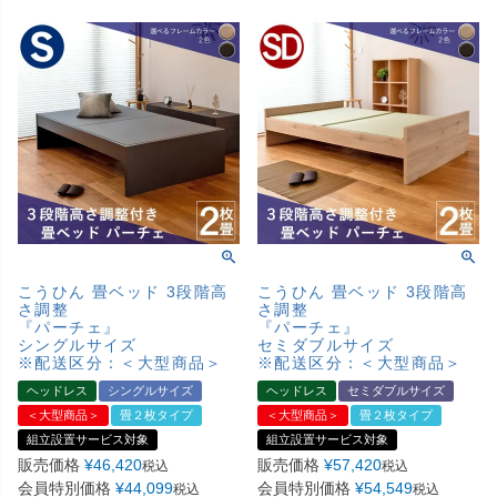
こうひん 畳ベッド 3段階高
こうひん 畳ベッド 3段階高
さ調整
さ調整
『パーチェ』
『パーチェ』
シングルサイズ
セミダブルサイズ
※配送区分：＜大型商品＞
※配送区分：＜大型商品＞
ヘッドレス
シングルサイズ
ヘッドレス
セミダブルサイズ
＜大型商品＞
畳２枚タイプ
＜大型商品＞
畳２枚タイプ
組立設置サービス対象
組立設置サービス対象
販売価格
¥
46,420
販売価格
¥
57,420
税込
税込
会員特別価格
¥
44,099
会員特別価格
¥
54,549
税込
税込