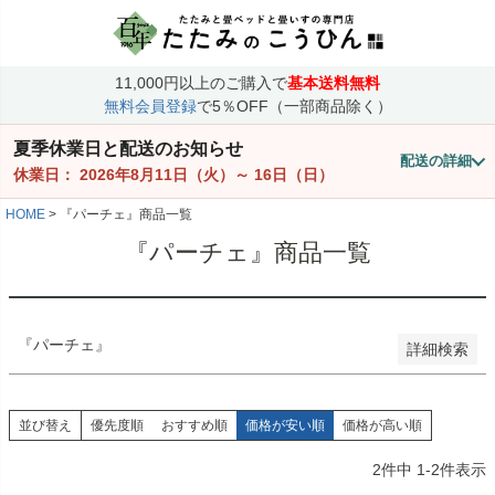
価格
〜
11,000円以上のご購入で
基本送料無料
商品番号/JANコード
無料会員登録
で5％OFF（一部商品除く）
夏季休業日と配送のお知らせ
配送の詳細
並び順
休業日：
2026年8月11日（火）
～
16日（日）
価格が安い順
価格が高い順
HOME
『パーチェ』商品一覧
優先度順
『パーチェ』商品一覧
レビュー順
検索
『パーチェ』
詳細検索
並び替え
優先度順
おすすめ順
価格が安い順
価格が高い順
2
件中
1
-
2
件表示