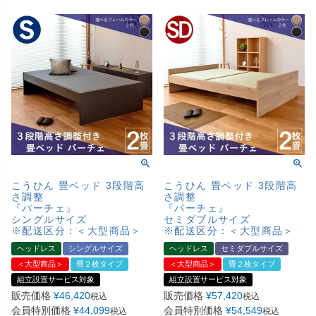
こうひん 畳ベッド 3段階高
こうひん 畳ベッド 3段階高
さ調整
さ調整
『パーチェ』
『パーチェ』
シングルサイズ
セミダブルサイズ
※配送区分：＜大型商品＞
※配送区分：＜大型商品＞
ヘッドレス
シングルサイズ
ヘッドレス
セミダブルサイズ
＜大型商品＞
畳２枚タイプ
＜大型商品＞
畳２枚タイプ
組立設置サービス対象
組立設置サービス対象
販売価格
¥
46,420
販売価格
¥
57,420
税込
税込
会員特別価格
¥
44,099
会員特別価格
¥
54,549
税込
税込