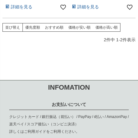
詳細を見る
詳細を見る
並び替え
優先度順
おすすめ順
価格が安い順
価格が高い順
2
件中
1
-
2
件表示
INFOMATION
お支払いについて
クレジットカード / 銀行振込（前払い） / PayPay / d払い / AmazonPay /
楽天ペイ / スコア後払い（コンビニ決済）
詳しくは
ご利用ガイド
をご利用ください。