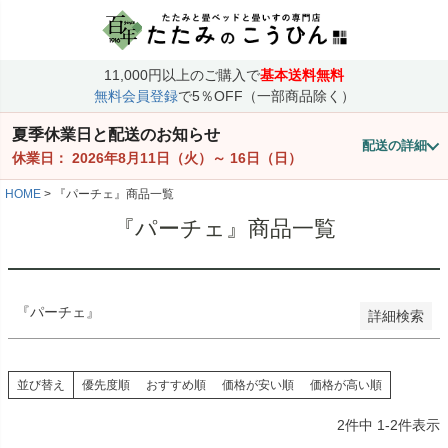
価格
〜
11,000円以上のご購入で
基本送料無料
商品番号/JANコード
無料会員登録
で5％OFF（一部商品除く）
夏季休業日と配送のお知らせ
配送の詳細
並び順
休業日：
2026年8月11日（火）
～
16日（日）
価格が安い順
価格が高い順
HOME
『パーチェ』商品一覧
優先度順
『パーチェ』商品一覧
レビュー順
検索
『パーチェ』
詳細検索
並び替え
優先度順
おすすめ順
価格が安い順
価格が高い順
2
件中
1
-
2
件表示