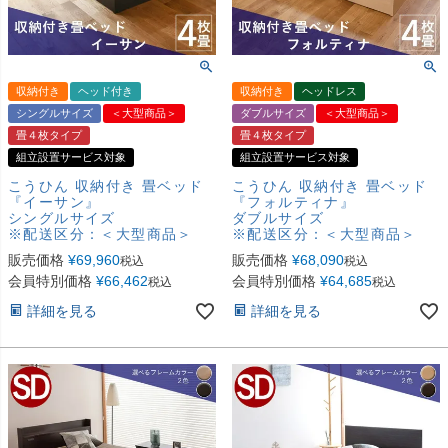
収納付き
ヘッド付き
収納付き
ヘッドレス
シングルサイズ
＜大型商品＞
ダブルサイズ
＜大型商品＞
畳４枚タイプ
畳４枚タイプ
組立設置サービス対象
組立設置サービス対象
こうひん 収納付き 畳ベッド
こうひん 収納付き 畳ベッド
『イーサン』
『フォルティナ』
シングルサイズ
ダブルサイズ
※配送区分：＜大型商品＞
※配送区分：＜大型商品＞
販売価格
¥
69,960
販売価格
¥
68,090
税込
税込
会員特別価格
¥
66,462
会員特別価格
¥
64,685
税込
税込
詳細を見る
詳細を見る