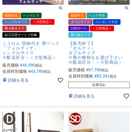
収納付き
ヘッドレス
収納付き
ヘッド付き
シングルサイズ
＜大型商品＞
ダブルサイズ
コンセント付き
畳４枚タイプ
USBポート
＜大型商品＞
組立設置サービス対象
畳２枚タイプ
こうひん 収納付き 畳ベッド
【販売終了】
『フォルティナ』
『オルディ』
シングルサイズ
ダブルサイズ
※配送区分：＜大型商品＞
※畳の種類をお選び下さい
※配送区分：＜大型商品＞
販売価格
¥
46,090
税込
販売価格
¥
87,780
税込
会員特別価格
¥
43,785
税込
会員特別価格
¥
83,391
税込
詳細を見る
在庫切れ
詳細を見る