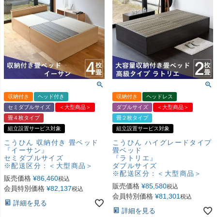
収納付き
ヘッド付き
収納付き
ヘッドレス
セミダブルサイズ
＜大型商品＞
ダブルサイズ
＜大型商品＞
畳４枚タイプ
畳２枚タイプ
組立設置サービス対象
組立設置サービス対象
こうひん 収納付き 畳ベッド
こうひん ハイグレードタイプ
『イーサン』
畳ベッド
セミダブルサイズ
『ラトリエ』
※配送区分：＜大型商品＞
ダブルサイズ
※配送区分：＜大型商品＞
販売価格
¥
86,460
税込
販売価格
¥
85,580
税込
会員特別価格
¥
82,137
税込
会員特別価格
¥
81,301
税込
詳細を見る
詳細を見る