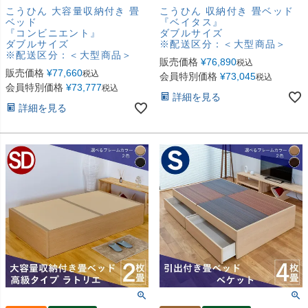
こうひん 大容量収納付き 畳
こうひん 収納付き 畳ベッド
ベッド
『ベイタス』
『コンビニエント』
ダブルサイズ
ダブルサイズ
※配送区分：＜大型商品＞
※配送区分：＜大型商品＞
販売価格
¥
76,890
税込
販売価格
¥
77,660
税込
会員特別価格
¥
73,045
税込
会員特別価格
¥
73,777
税込
詳細を見る
詳細を見る