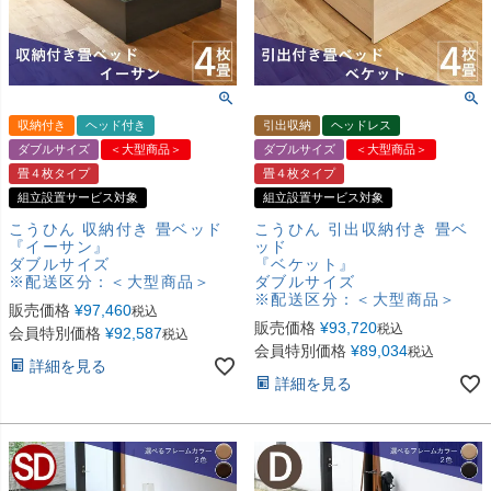
収納付き
ヘッド付き
引出収納
ヘッドレス
ダブルサイズ
＜大型商品＞
ダブルサイズ
＜大型商品＞
畳４枚タイプ
畳４枚タイプ
組立設置サービス対象
組立設置サービス対象
こうひん 収納付き 畳ベッド
こうひん 引出収納付き 畳ベ
『イーサン』
ッド
ダブルサイズ
『ベケット』
※配送区分：＜大型商品＞
ダブルサイズ
※配送区分：＜大型商品＞
販売価格
¥
97,460
税込
販売価格
¥
93,720
税込
会員特別価格
¥
92,587
税込
会員特別価格
¥
89,034
税込
詳細を見る
詳細を見る