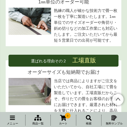
1㎜単位のオーダー可能
熟練の職人が確かな技術力で畳一枚
一枚を丁寧に製造いたします。1㎜
単位でのサイズオーダーや角切り・
斜め切りなどの加工作業にも対応い
たします。ご注文いただいてから最
短５営業日での出荷が可能です。
工場直販
選ばれる理由その２
オーダーサイズも短納期でお届け
当店では商品によりますがご注文を
いただいてから、自社工場にて畳を
製造しています。工場直販だからこ
そ、作りたての畳をお客様のお手元
にお届けできます。厳選された材料
ペー
を大量に仕入れることにより、高品
ジト
質の畳をお求めやすい価格でご提供
0
ップ
することができます。
メニュー
商品一覧
カート
検索
無料サンプル
へ