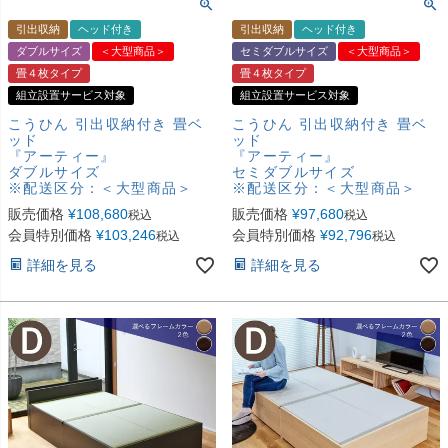
引出収納
ヘッド付き
引出収納
ヘッド付き
ダブルサイズ
＜大型商品＞
セミダブルサイズ
＜大型商品＞
畳４枚タイプ
畳４枚タイプ
組立設置サービス対象
組立設置サービス対象
こうひん 引出収納付き 畳ベ
こうひん 引出収納付き 畳ベ
ッド
ッド
『アーティー』
『アーティー』
ダブルサイズ
セミダブルサイズ
※配送区分：＜大型商品＞
※配送区分：＜大型商品＞
販売価格
¥
108,680
販売価格
¥
97,680
税込
税込
会員特別価格
¥
103,246
会員特別価格
¥
92,796
税込
税込
詳細を見る
詳細を見る