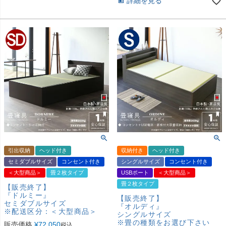
詳細を見る
引出収納
ヘッド付き
収納付き
ヘッド付き
セミダブルサイズ
コンセント付き
シングルサイズ
コンセント付き
＜大型商品＞
畳２枚タイプ
USBポート
＜大型商品＞
畳２枚タイプ
【販売終了】
『ドルミー』
【販売終了】
セミダブルサイズ
『オルディ』
※配送区分：＜大型商品＞
シングルサイズ
※畳の種類をお選び下さい
販売価格
¥
72,050
税込