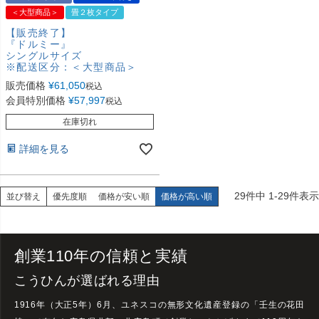
＜大型商品＞
畳２枚タイプ
【販売終了】
『ドルミー』
シングルサイズ
※配送区分：＜大型商品＞
販売価格
¥
61,050
税込
会員特別価格
¥
57,997
税込
在庫切れ
詳細を見る
29
件中
1
-
29
件表示
並び替え
優先度順
価格が安い順
価格が高い順
創業
110年の信頼と実績
こうひんが選ばれる理由
1916年（大正5年）6月、ユネスコの無形文化遺産登録の「壬生の花田