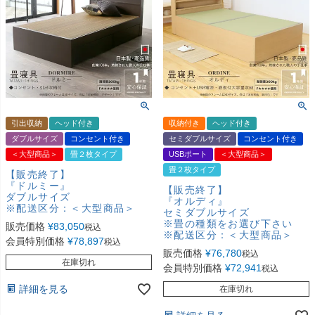
引出収納
ヘッド付き
収納付き
ヘッド付き
ダブルサイズ
コンセント付き
セミダブルサイズ
コンセント付き
＜大型商品＞
畳２枚タイプ
USBポート
＜大型商品＞
畳２枚タイプ
【販売終了】
『ドルミー』
【販売終了】
ダブルサイズ
『オルディ』
※配送区分：＜大型商品＞
セミダブルサイズ
※畳の種類をお選び下さい
販売価格
¥
83,050
税込
※配送区分：＜大型商品＞
会員特別価格
¥
78,897
税込
販売価格
¥
76,780
税込
在庫切れ
会員特別価格
¥
72,941
税込
詳細を見る
在庫切れ