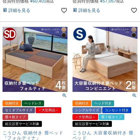
会員特別価格
¥
60,401
会員特別価格
¥
57,057
税込
税込
詳細を見る
詳細を見る
収納付き
ヘッドレス
収納付き
ヘッド付き
セミダブルサイズ
＜大型商品＞
シングルサイズ
コンセント付き
畳４枚タイプ
＜大型商品＞
畳２枚タイプ
組立設置サービス対象
組立設置サービス対象
こうひん 収納付き 畳ベッド
こうひん 大容量収納付き 畳
『フォルティナ』
ベッド