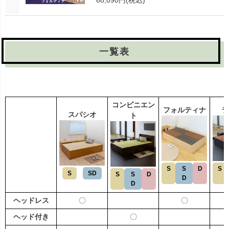
一覧表
コンビニエン
フォルティナ
ラ
スパシオ
ト
S
S
D
S
S
SD
S
S
D
D
D
ヘッドレス
〇
〇
ヘッド付き
〇