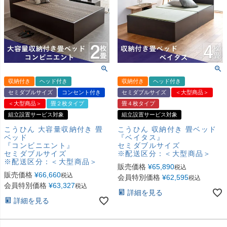
収納付き
ヘッド付き
収納付き
ヘッド付き
セミダブルサイズ
コンセント付き
セミダブルサイズ
＜大型商品＞
＜大型商品＞
畳２枚タイプ
畳４枚タイプ
組立設置サービス対象
組立設置サービス対象
こうひん 大容量収納付き 畳
こうひん 収納付き 畳ベッド
ベッド
『ベイタス』
『コンビニエント』
セミダブルサイズ
セミダブルサイズ
※配送区分：＜大型商品＞
※配送区分：＜大型商品＞
販売価格
¥
65,890
税込
販売価格
¥
66,660
税込
会員特別価格
¥
62,595
税込
会員特別価格
¥
63,327
税込
詳細を見る
詳細を見る