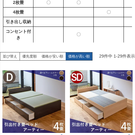
2枚畳
〇
〇
4枚畳
〇
引き出し収納
コンセント付
〇
き
29
件中
1
-
29
件表示
並び替え
優先度順
価格が安い順
価格が高い順