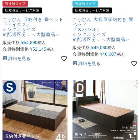
畳４枚タイプ
畳２枚タイプ
組立設置サービス対象
組立設置サービス対象
こうひん 収納付き 畳ベッド
こうひん 大容量収納付き 畳
『ベイタス』
ベッド
シングルサイズ
『スパシオ』
※配送区分：＜大型商品＞
シングルサイズ
※配送区分：＜大型商品＞
販売価格
¥
54,890
税込
販売価格
¥
49,060
税込
会員特別価格
¥
52,145
税込
会員特別価格
¥
46,607
税込
詳細を見る
詳細を見る