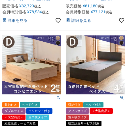
販売価格
¥
82,720
販売価格
¥
81,180
税込
税込
会員特別価格
¥
78,584
会員特別価格
¥
77,121
税込
税込
詳細を見る
詳細を見る
収納付き
ヘッド付き
収納付き
ヘッド付き
ダブルサイズ
コンセント付き
ダブルサイズ
＜大型商品＞
＜大型商品＞
畳２枚タイプ
畳４枚タイプ
組立設置サービス対象
組立設置サービス対象