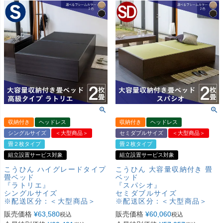
収納付き
ヘッドレス
収納付き
ヘッドレス
シングルサイズ
＜大型商品＞
セミダブルサイズ
＜大型商品＞
畳２枚タイプ
畳２枚タイプ
組立設置サービス対象
組立設置サービス対象
こうひん ハイグレードタイプ
こうひん 大容量収納付き 畳
畳ベッド
ベッド
『ラトリエ』
『スパシオ』
シングルサイズ
セミダブルサイズ
※配送区分：＜大型商品＞
※配送区分：＜大型商品＞
販売価格
¥
63,580
販売価格
¥
60,060
税込
税込