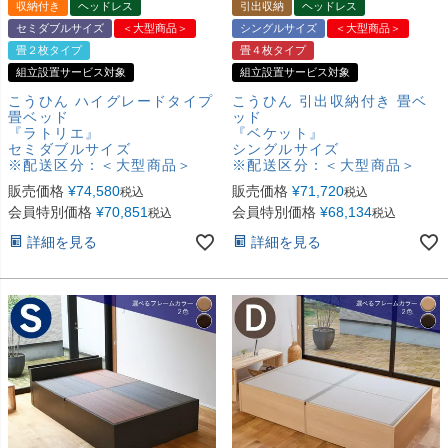
収納付き
ヘッドレス
引出収納
ヘッドレス
セミダブルサイズ
＜大型商品＞
シングルサイズ
＜大型商品＞
畳２枚タイプ
畳４枚タイプ
組立設置サービス対象
組立設置サービス対象
こうひん ハイグレードタイプ
こうひん 引出収納付き 畳ベ
畳ベッド
ッド
『ラトリエ』
『ベケット』
セミダブルサイズ
シングルサイズ
※配送区分：＜大型商品＞
※配送区分：＜大型商品＞
販売価格
¥
74,580
販売価格
¥
71,720
税込
税込
会員特別価格
¥
70,851
会員特別価格
¥
68,134
税込
税込
詳細を見る
詳細を見る