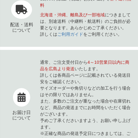
料
北海道・沖縄、離島及び一部地域
につきまして
は、別途送料（中継料・航送料）のご負担が必
配送・送料
要となります。あらかじめご了承ください。
について
詳しくは
ご利用ガイド
をご利用ください。
通常、ご注文受付日から
4～10営業日以内に商
品を広島より発送
いたします。
詳しくは各商品ページに記載されている発送目
安をご確認ください。
サイズオーダーや角切りなどの加工を行う場合
はその限りではありません。
また、多数のご注文が重なった場合や在庫切れ
など、商品の発送までにお時間をいただく場合
お届け日
がございます。
について
予めご了承くださいますよう、お願い申し上げ
ます。
※正確な商品の発送予定日につきましては、ご