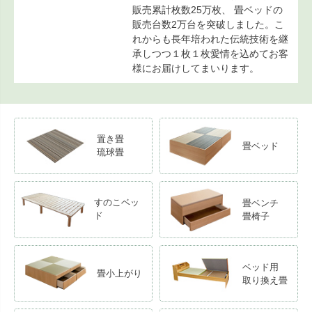
販売累計枚数25万枚、 畳ベッドの
販売台数2万台を突破しました。こ
れからも長年培われた伝統技術を継
承しつつ１枚１枚愛情を込めてお客
様にお届けしてまいります。
置き畳
畳ベッド
琉球畳
すのこベッ
畳ベンチ
ド
畳椅子
ベッド用
畳小上がり
取り換え畳