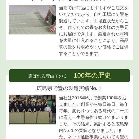
当店では商品によりますがご注文を
いただいてから、自社工場にて畳を
製造しています。工場直販だからこ
そ、作りたての畳をお客様のお手元
にお届けできます。厳選された材料
を大量に仕入れることにより、高品
質の畳をお求めやすい価格でご提供
することができます。
100年の歴史
選ばれる理由その３
広島県で畳の製造実績No.１
当社は2016年6月で創業100年を迎
えました。創業から毎日毎日、毎年
毎年、変わりつつある時代のニーズ
に応え一生懸命作り続けてまいりま
した。その結果、累計すると広島県
内No.１の実績となりました。ま
た、ネット通販事業においても畳の