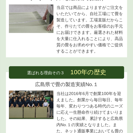
当店では商品によりますがご注文を
いただいてから、自社工場にて畳を
製造しています。工場直販だからこ
そ、作りたての畳をお客様のお手元
にお届けできます。厳選された材料
を大量に仕入れることにより、高品
質の畳をお求めやすい価格でご提供
することができます。
100年の歴史
選ばれる理由その３
広島県で畳の製造実績No.１
当社は2016年6月で創業100年を迎
えました。創業から毎日毎日、毎年
毎年、変わりつつある時代のニーズ
に応え一生懸命作り続けてまいりま
した。その結果、累計すると広島県
内No.１の実績となりました。ま
た、ネット通販事業においても畳の