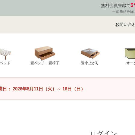
5
無料会員登録で
一部商品を除
お問い合
ベッド
畳ベンチ・畳椅子
畳小上がり
オー
業日：
2026年8月11日（火）
～
16日（日）
ログイン