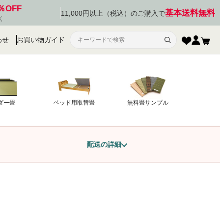
％OFF
基本送料無料
11,000円以上（税込）のご購入で
く
わせ
お買い物ガイド
ダー畳
ベッド用取替畳
無料畳サンプル
配送の詳細