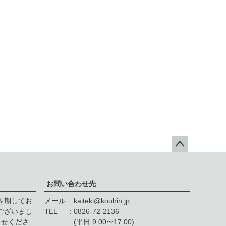
ペー
ジト
ップ
お問い合わせ先
へ
を期してお
メール
kaiteki@kouhin.jp
゙ざいまし
TEL
0826-72-2136
せくださ
(平日 9:00〜17:00)