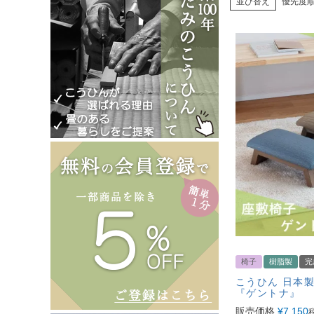
並び替え
優先度
椅子
樹脂製
完
こうひん 日本製
『ゲントナ』
販売価格
¥
7,150