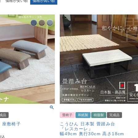
順
価格が安い順
価格が高い順
成品
畳椅子
和紙製
樹脂製
完成品
 座敷椅子
こうひん 日本製 畳踏み台
『レスカーレ』
幅49cm 奥行30cm 高さ18cm
税込