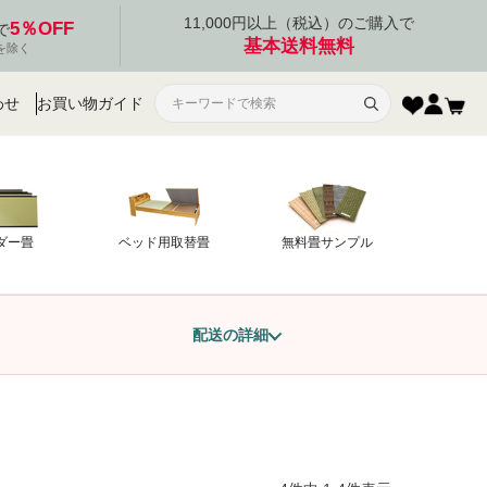
11,000円以上（税込）のご購入で
5％OFF
で
基本送料無料
を除く
わせ
お買い物ガイド
ダー畳
ベッド用取替畳
無料畳サンプル
配送の詳細