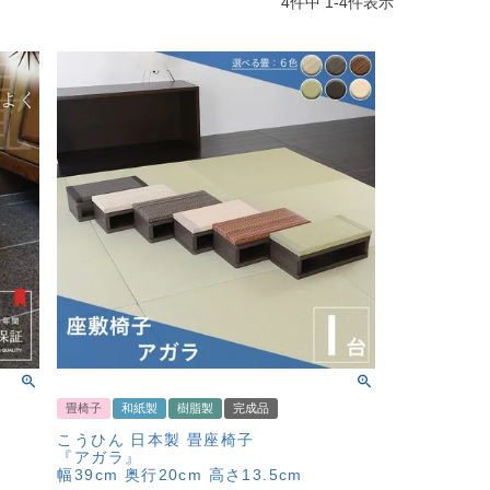
4
件中
1
-
4
件表示
畳椅子
和紙製
樹脂製
完成品
こうひん 日本製 畳座椅子
『アガラ』
幅39cm 奥行20cm 高さ13.5cm