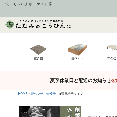
いらっしゃいませ ゲスト 様
置き畳
畳ベッド
すのこ
夏季休業日と配送のお知らせ
休
HOME
畳ベンチ・畳椅子
■畳座椅子タイプ