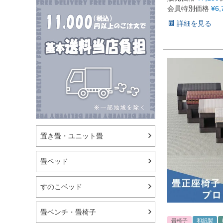
会員特別価格
¥
6,
詳細を見る
置き畳・ユニット畳
畳ベッド
すのこベッド
畳ベンチ・畳椅子
畳椅子
和紙製