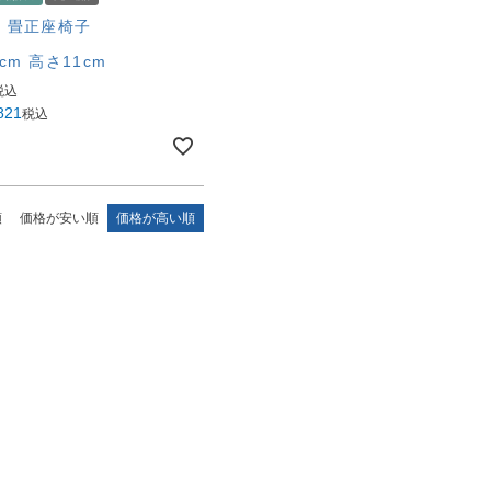
 畳正座椅子
cm 高さ11cm
税込
821
税込
順
価格が安い順
価格が高い順