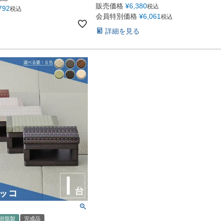
販売価格
¥
6,380
税込
792
税込
会員特別価格
¥
6,061
税込
詳細を見る
樹脂製
完成品