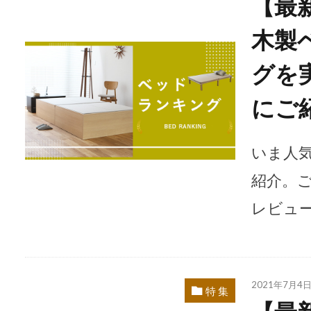
【最新
木製
グを
にご
いま人
紹介。
レビュ
2021年7月4
特 集