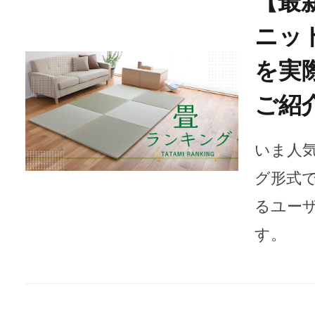
【最新
ニッ
を実
ご紹
いま人
グ形式
るユー
す。