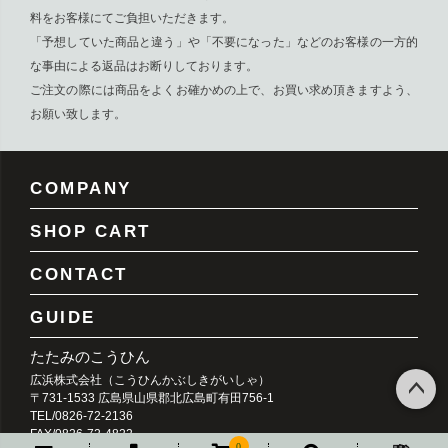
料をお客様にてご負担いただきます。
「予想していた商品と違う」や「不要になった」などのお客様の一方的
な事由による返品はお断りしております。
ご注文の際には商品をよくお確かめの上で、お買い求め頂きますよう、
お願い致します。
COMPANY
SHOP CART
CONTACT
GUIDE
たたみのこうひん
広浜株式会社（こうひんかぶしきがいしゃ）
〒731-1533 広島県山県郡北広島町有田756-1
TEL/0826-72-2136
ペー
FAX/0826-72-4822
ジト
0