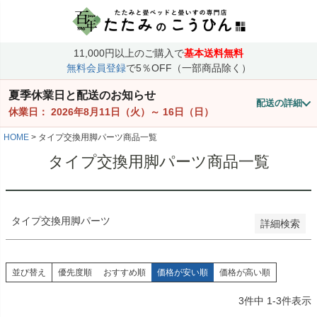
価格
〜
11,000円以上のご購入で
基本送料無料
商品番号/JANコード
無料会員登録
で5％OFF（一部商品除く）
夏季休業日と配送のお知らせ
配送の詳細
並び順
休業日：
2026年8月11日（火）
～
16日（日）
価格が安い順
価格が高い順
HOME
タイプ交換用脚パーツ商品一覧
優先度順
タイプ交換用脚パーツ商品一覧
レビュー順
検索
タイプ交換用脚パーツ
詳細検索
並び替え
優先度順
おすすめ順
価格が安い順
価格が高い順
3
件中
1
-
3
件表示