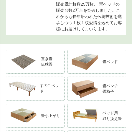
販売累計枚数25万枚、 畳ベッドの
販売台数2万台を突破しました。こ
れからも長年培われた伝統技術を継
承しつつ１枚１枚愛情を込めてお客
様にお届けしてまいります。
置き畳
畳ベッド
琉球畳
すのこベッ
畳ベンチ
ド
畳椅子
ベッド用
畳小上がり
取り換え畳