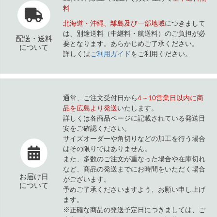
料
北海道・沖縄、離島及び一部地域
につきまして
は、別途送料（中継料・航送料）のご負担が必
配送・送料
要となります。あらかじめご了承ください。
について
詳しくは
ご利用ガイド
をご利用ください。
通常、ご注文受付日から
4～10営業日以内に商
品を広島より発送
いたします。
詳しくは各商品ページに記載されている発送目
安をご確認ください。
サイズオーダーや角切りなどの加工を行う場合
はその限りではありません。
また、多数のご注文が重なった場合や在庫切れ
など、商品の発送までにお時間をいただく場合
お届け日
がございます。
について
予めご了承くださいますよう、お願い申し上げ
ます。
※正確な商品の発送予定日につきましては、ご