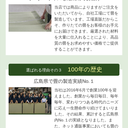
当店では商品によりますがご注文を
いただいてから、自社工場にて畳を
製造しています。工場直販だからこ
そ、作りたての畳をお客様のお手元
にお届けできます。厳選された材料
を大量に仕入れることにより、高品
質の畳をお求めやすい価格でご提供
することができます。
100年の歴史
選ばれる理由その３
広島県で畳の製造実績No.１
当社は2016年6月で創業100年を迎
えました。創業から毎日毎日、毎年
毎年、変わりつつある時代のニーズ
に応え一生懸命作り続けてまいりま
した。その結果、累計すると広島県
内No.１の実績となりました。ま
た、ネット通販事業においても畳の