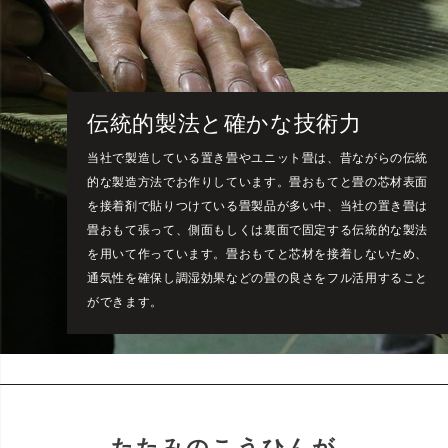
伝統的製法と確かな技術力
当社で製造している置き畳やユニット畳は、昔ながらの伝統
的な製造方法でお作りしています。畳おもてと畳の芯材表面
を接着剤で貼りつけている畳製品が多い中、当社の置き畳は
畳おもて張って、側面もしくは裏面で固定する伝統的な製法
を用いて作っています。畳おもてと芯材を接着しないため、
通気性を確保し調湿効果などの畳の良さをフル活用すること
ができます。
たたみのこうひんが