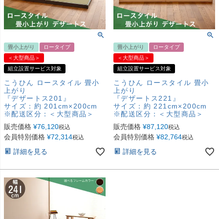
畳小上がり
ロータイプ
畳小上がり
ロータイプ
＜大型商品＞
＜大型商品＞
組立設置サービス対象
組立設置サービス対象
こうひん ロースタイル 畳小
こうひん ロースタイル 畳小
上がり
上がり
『デザートス201』
『デザートス221』
サイズ：約 201cm×200cm
サイズ：約 221cm×200cm
※配送区分：＜大型商品＞
※配送区分：＜大型商品＞
販売価格
¥
76,120
販売価格
¥
87,120
税込
税込
会員特別価格
¥
72,314
会員特別価格
¥
82,764
税込
税込
詳細を見る
詳細を見る