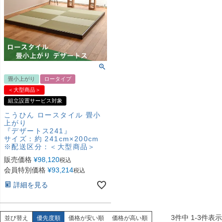
畳小上がり
ロータイプ
＜大型商品＞
組立設置サービス対象
こうひん ロースタイル 畳小
上がり
『デザートス241』
サイズ：約 241cm×200cm
※配送区分：＜大型商品＞
販売価格
¥
98,120
税込
会員特別価格
¥
93,214
税込
詳細を見る
3
件中
1
-
3
件表示
並び替え
優先度順
価格が安い順
価格が高い順