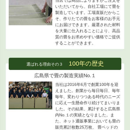
当店では商品によりますがご注文を
いただいてから、自社工場にて畳を
製造しています。工場直販だからこ
そ、作りたての畳をお客様のお手元
にお届けできます。厳選された材料
を大量に仕入れることにより、高品
質の畳をお求めやすい価格でご提供
することができます。
100年の歴史
選ばれる理由その３
広島県で畳の製造実績No.１
当社は2016年6月で創業100年を迎
えました。創業から毎日毎日、毎年
毎年、変わりつつある時代のニーズ
に応え一生懸命作り続けてまいりま
した。その結果、累計すると広島県
内No.１の実績となりました。ま
た、ネット通販事業においても畳の
販売累計枚数25万枚、 畳ベッドの