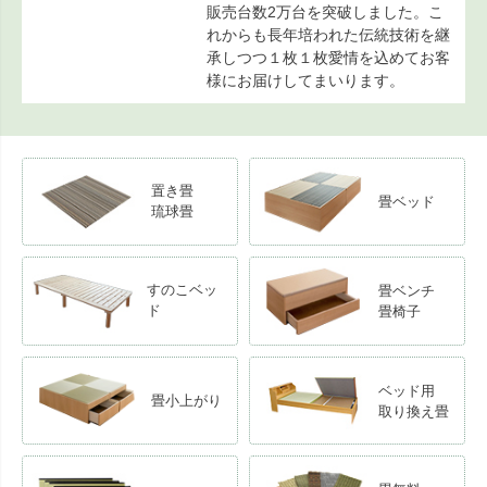
販売台数2万台を突破しました。こ
れからも長年培われた伝統技術を継
承しつつ１枚１枚愛情を込めてお客
様にお届けしてまいります。
置き畳
畳ベッド
琉球畳
すのこベッ
畳ベンチ
ド
畳椅子
ベッド用
畳小上がり
取り換え畳