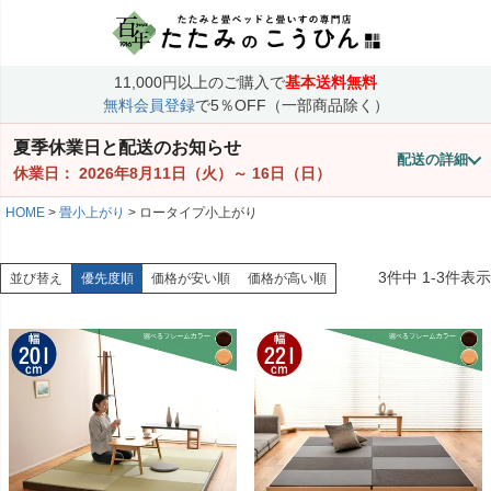
11,000円以上のご購入で
基本送料無料
無料会員登録
で5％OFF（一部商品除く）
夏季休業日と配送のお知らせ
配送の詳細
休業日：
2026年8月11日（火）
～
16日（日）
HOME
畳小上がり
ロータイプ小上がり
3
件中
1
-
3
件表示
並び替え
優先度順
価格が安い順
価格が高い順